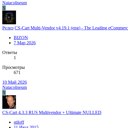
Natacoliseum
N
Релиз
CS-Cart Multi-Vendor v4.19.1 (eng) - The Leading eCommerce
BIZON
7 Мар 2026
Ответы
1
Просмотры
671
10 Май 2026
Natacoliseum
N
CS-Cart 4.3.3 RUS Multivendor + Ultimate NULLED
stiloff
11 Июл 2015