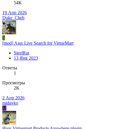
54K
19 Апр 2026
Duke_Cheb
S
[mod] Ajax Live Search for VirtueMart
SteelRat
13 Янв 2023
Ответы
1
Просмотры
2K
2 Апр 2026
midavko
M
Ищу
Virtuemart Products Anywhere plugin