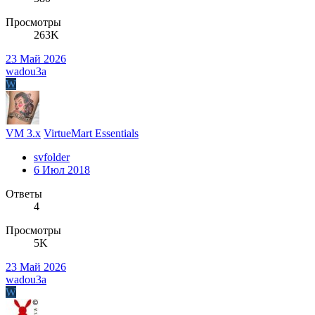
Просмотры
263K
23 Май 2026
wadou3a
W
VM 3.x
VirtueMart Essentials
svfolder
6 Июл 2018
Ответы
4
Просмотры
5K
23 Май 2026
wadou3a
W