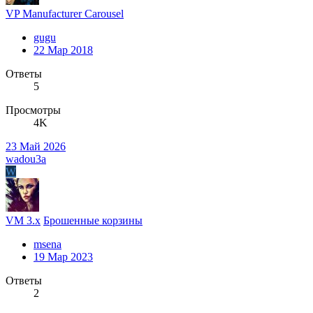
VP Manufacturer Carousel
gugu
22 Мар 2018
Ответы
5
Просмотры
4K
23 Май 2026
wadou3a
W
VM 3.x
Брошенные корзины
msena
19 Мар 2023
Ответы
2