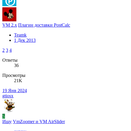
VM 2.x
Плагин доставки PostCalc
Teamk
1 Дек 2013
2
3
4
Ответы
36
Просмотры
21K
19 Янв 2024
gtiosx
S
Ищу
VmZoomer и VM AirSlider