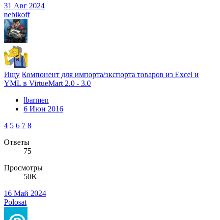
31 Авг 2024
nebikoff
Ищу
Компонент для импорта/экспорта товаров из Excel и
YML в VirtueMart 2.0 - 3.0
lbarmen
6 Июн 2016
4
5
6
7
8
Ответы
75
Просмотры
50K
16 Май 2024
Polosat