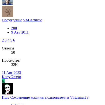
Обсуждение
VM Affiliate
Nul
9 Авг 2011
2
3
4
5
6
Ответы
50
Просмотры
32K
11 Авг 2025
KerryGregor
K
Ищу
Сохранение корзины пользователя в Virtuemart 3