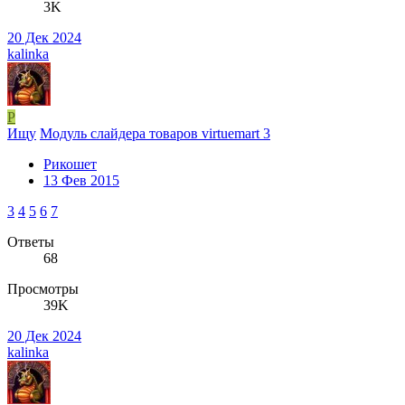
3K
20 Дек 2024
kalinka
Р
Ищу
Модуль слайдера товаров virtuemart 3
Рикошет
13 Фев 2015
3
4
5
6
7
Ответы
68
Просмотры
39K
20 Дек 2024
kalinka