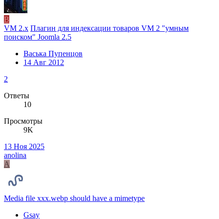
В
VM 2.x
Плагин для индексации товаров VM 2 "умным
поиском" Joomla 2.5
Васька Пупенцов
14 Авг 2012
2
Ответы
10
Просмотры
9K
13 Ноя 2025
anolina
A
Media file xxx.webp should have a mimetype
Gsay