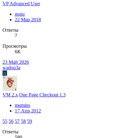
VP Advanced User
gugu
22 Мар 2018
Ответы
7
Просмотры
6K
23 Май 2026
wadou3a
W
VM 2.x
One Page Checkout 1.3
mumins
17 Апр 2012
55
56
57
58
59
Ответы
580