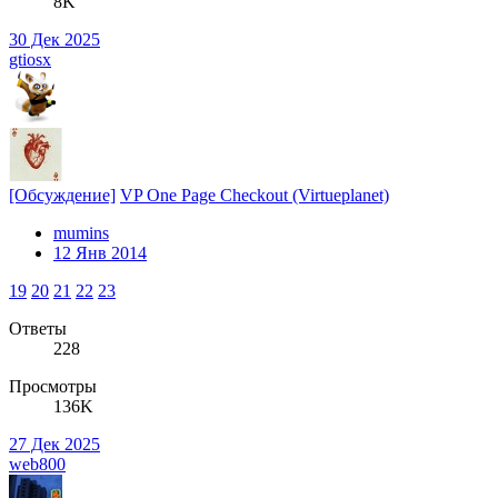
8K
30 Дек 2025
gtiosx
[Обсуждение]
VP One Page Checkout (Virtueplanet)
mumins
12 Янв 2014
19
20
21
22
23
Ответы
228
Просмотры
136K
27 Дек 2025
web800