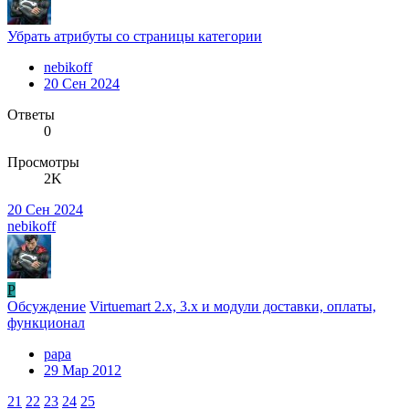
Убрать атрибуты со страницы категории
nebikoff
20 Сен 2024
Ответы
0
Просмотры
2K
20 Сен 2024
nebikoff
P
Обсуждение
Virtuemart 2.x, 3.x и модули доставки, оплаты,
функционал
papa
29 Мар 2012
21
22
23
24
25