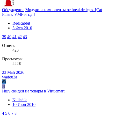
Обсуждение
Модули и компоненты от breakdesigns. [Cat
Filters, VMF и т.д.]
RedRabbit
3 Фев 2010
39
40
41
42
43
Ответы
423
Просмотры
222K
23 Май 2026
wadou3a
W
N
Ищу
скидки на товары в Virtuemart
Nulledik
10 Июн 2010
4
5
6
7
8