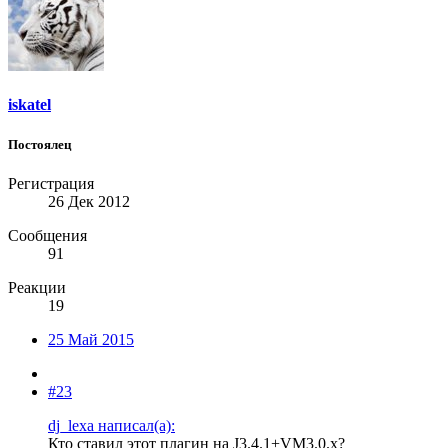
iskatel
Постоялец
Регистрация
26 Дек 2012
Сообщения
91
Реакции
19
25 Май 2015
#23
dj_lexa написал(а):
Кто ставил этот плагин на J3.4.1+VM3.0.x?