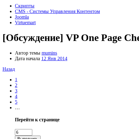
Скрипты
CMS - Системы Управления Контентом
Joomla
Virtuemart
[Обсуждение]
VP One Page Che
Автор темы
mumins
Дата начала
12 Янв 2014
Назад
1
2
3
4
5
…
Перейти к странице
Выполнить