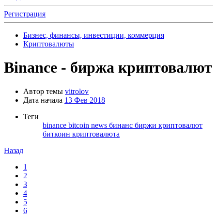
Регистрация
Бизнес, финансы, инвестиции, коммерция
Криптовалюты
Binance - биржа криптовалют
Автор темы
vitrolov
Дата начала
13 Фев 2018
Теги
binance
bitcoin
news
бинанс
биржи криптовалют
биткоин
криптовалюта
Назад
1
2
3
4
5
6