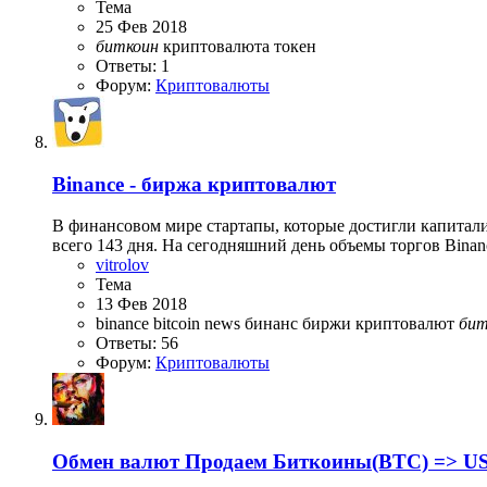
Тема
25 Фев 2018
биткоин
криптовалюта
токен
Ответы: 1
Форум:
Криптовалюты
Binance - биржа криптовалют
В финансовом мире стартапы, которые достигли капитали
всего 143 дня. На сегодняшний день объемы торгов Binanc
vitrolov
Тема
13 Фев 2018
binance
bitcoin
news
бинанс
биржи криптовалют
бит
Ответы: 56
Форум:
Криптовалюты
Обмен валют
Продаем Биткоины(BTC) => US