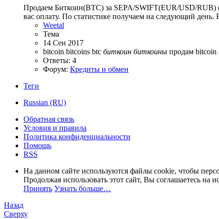
Продаем Биткоин(BTC) за SEPA/SWIFT(EUR/USD/RUB) (Б
вас оплату. По статистике получаем на следующий день. 
Weetal
Тема
14 Сен 2017
bitcoin
bitcoins
btc
биткоин
биткоин
ы
продам bitcoin
Ответы: 4
Форум:
Кредиты и обмен
Теги
Russian (RU)
Обратная связь
Условия и правила
Политика конфиденциальности
Помощь
RSS
На данном сайте используются файлы cookie, чтобы персо
Продолжая использовать этот сайт, Вы соглашаетесь на и
Принять
Узнать больше…
Назад
Сверху