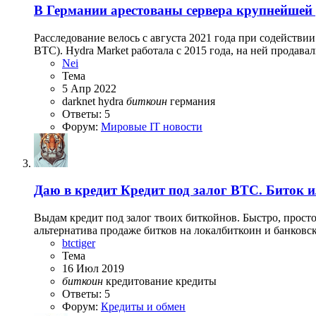
В Германии арестованы сервера крупнейшей 
Расследование велось с августа 2021 года при содейств
BTC). Hydra Market работала с 2015 года, на ней продава
Nei
Тема
5 Апр 2022
darknet
hydra
биткоин
германия
Ответы: 5
Форум:
Мировые IT новости
Даю в кредит
Кредит под залог BTC. Биток 
Выдам кредит под залог твоих биткойнов. Быстро, прост
альтернатива продаже битков на локалбиткоин и банковски
btctiger
Тема
16 Июл 2019
биткоин
кредитование
кредиты
Ответы: 5
Форум:
Кредиты и обмен