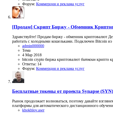
Форум:
Коммерция и реклама услуг
[Продам]
Скрипт Биржу - Обменник Крипто
Здравствуйте! Продам биржу - обменник криптовалют Демо
работать с холодными кошельками. Подключен Bitcoin из ф
admin000000
Тема
4 Мар 2018
bitcoin
crypto
биржа криптовалют
биткоин
крипто
к
Ответы: 14
Форум:
Коммерция и реклама услуг
Бесплатные токены от проекта Synapse (SYN
Рынок продолжает волноваться, поэтому давайте взгляне
платформы для автоматического дистанционного обучения
khokhlov.aser