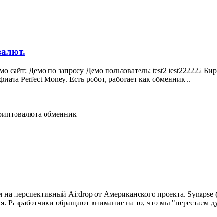
валют.
 сайт: Демо по запросу Демо пользователь: test2 test222222 Б
иата Perfect Money. Есть робот, работает как обменник...
риптовалюта
обменник
)
м на перспективный Airdrop от Американского проекта. Synapse 
. Разработчики обращают внимание на то, что мы "перестаем ду