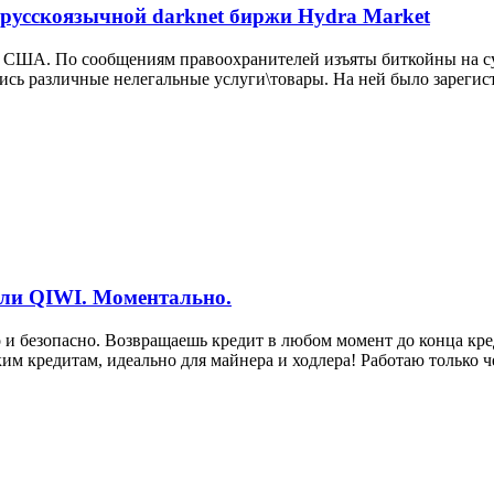
русскоязычной darknet биржи Hydra Market
ии США. По сообщениям правоохранителей изъяты биткойны на су
лись различные нелегальные услуги\товары. На ней было зарегис
или QIWI. Моментально.
о и безопасно. Возвращаешь кредит в любом момент до конца кр
м кредитам, идеально для майнера и ходлера! Работаю только че