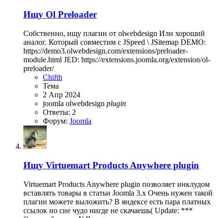
Ищу
Ol Preloader
Собственно, ищу плагин от olwebdesign Или хороший
аналог. Который совместим с JSpeed \ JSitemap DEMO:
https://demo3.olwebdesign.com/extensions/preloader-
module.html JED: https://extensions.joomla.org/extension/ol-
preloader/
Chifth
Тема
2 Апр 2024
joomla
olwebdesign
plugin
Ответы: 2
Форум:
Joomla
Ищу
Virtuemart Products Anywhere plugin
Virtuemart Products Anywhere plugin позволяет инклудом
вставлять товары в статьи Joomla 3.x Очень нужен такой
плагин можете выложить? В яндексе есть пара платных
ссылок но сие чудо нигде не скачаешь( Update: ***