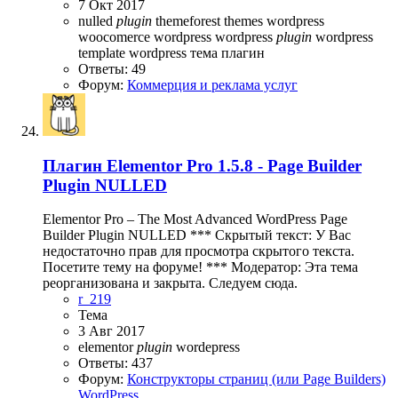
7 Окт 2017
nulled
plugin
themeforest
themes wordpress
woocomerce
wordpress
wordpress
plugin
wordpress
template
wordpress тема
плагин
Ответы: 49
Форум:
Коммерция и реклама услуг
Плагин
Elementor Pro 1.5.8 - Page Builder
Plugin NULLED
Elementor Pro – The Most Advanced WordPress Page
Builder Plugin NULLED *** Скрытый текст: У Вас
недостаточно прав для просмотра скрытого текста.
Посетите тему на форуме! *** Модератор: Эта тема
реорганизована и закрыта. Следуем сюда.
r_219
Тема
3 Авг 2017
elementor
plugin
wordepress
Ответы: 437
Форум:
Конструкторы страниц (или Page Builders)
WordPress