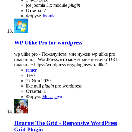
jce
joomla 3.x
module
plugin
Ответы: 7
Форум:
Joomla
WP Ulike Pro for wordpress
wp ulike pro - Пожалуйста, мне нужен wp ulike pro
плагин для WordPress. кто может мне помочь? URL
плагина:: https://wordpress.org/plugins/wp-ulike/
ramer
Тема
17 Янв 2020
like
null
plugin
pro
wordpress
Ответы: 1
Форум:
Мегафлуд
Плагин
The Grid - Responsive WordPress
Grid Plugin