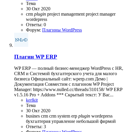
Тема
30 Окт 2020
crm
plugin
project management
project manager
wordepress
Ответы: 0
Форум:
Плагины WordPress
Плагин
WP ERP
WP ERP — полный бизнес-менеджер WordPress с HR,
CRM и Системой бухгалтерского учета для малого
бизнеса Официальный сайт: wperp.com Демо |
Документация Совместим с плагином WP Project
Manager: https://www.nulled.cc/threads/310158/ WP ERP
v1.5.16 Pro + Addons *** Скрытый текст: У Вас...
kerlkit
Тема
30 Окт 2020
busines
crm
crm system
erp
plugin
wordepress
бухгалтерия
управление небольшой фирмой
Ответы: 3
Форум:
Плагины WordPress