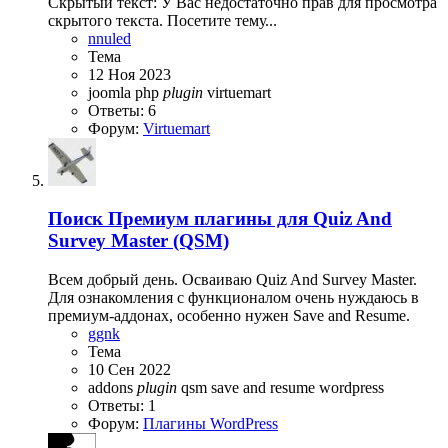
Скрытый текст: У Вас недостаточно прав для просмотра
скрытого текста. Посетите тему...
nnuled
Тема
12 Ноя 2023
joomla
php
plugin
virtuemart
Ответы: 6
Форум:
Virtuemart
Поиск
Премиум плагины для Quiz And
Survey Master (QSM)
Всем добрый день. Осваиваю Quiz And Survey Master.
Для ознакомления с функционалом очень нуждаюсь в
премиум-аддонах, особенно нужен Save and Resume.
ggnk
Тема
10 Сен 2022
addons
plugin
qsm
save and resume
wordpress
Ответы: 1
Форум:
Плагины WordPress