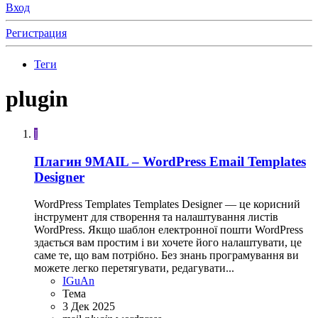
Вход
Регистрация
Теги
plugin
I
Плагин
9MAIL – WordPress Email Templates
Designer
WordPress Templates Templates Designer — це корисний
інструмент для створення та налаштування листів
WordPress. Якщо шаблон електронної пошти WordPress
здається вам простим і ви хочете його налаштувати, це
саме те, що вам потрібно. Без знань програмування ви
можете легко перетягувати, редагувати...
IGuAn
Тема
3 Дек 2025