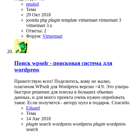
nnuled
Тема
29 Окт 2018
joomla
php
plugin
template
virtuemart
virtuemart 3
virtuemart 3.x
Ответы: 2
Форум:
Virtuemart
Поиск
wpsolr - поисковая система для
wordpress
Приветствую всех! Поделитесь, кому не жалко,
плагином WPsolr для Wordpress версии >4.9. Это ультра-
быстрое решение для поиска в больших обьемах
данных, и для моего проекта очень нужно опробовать
такое. Если получится - автору нулл в подарок. Спасибо.
Eduard
Тема
14 Авг 2018
plugin
search
wordpress
wordpress
plugin
wordpress
search