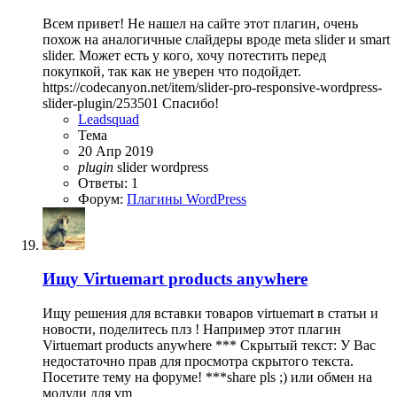
Всем привет! Не нашел на сайте этот плагин, очень
похож на аналогичные слайдеры вроде meta slider и smart
slider. Может есть у кого, хочу потестить перед
покупкой, так как не уверен что подойдет.
https://codecanyon.net/item/slider-pro-responsive-wordpress-
slider-plugin/253501 Спасибо!
Leadsquad
Тема
20 Апр 2019
plugin
slider
wordpress
Ответы: 1
Форум:
Плагины WordPress
Ищу
Virtuemart products anywhere
Ищу решения для вставки товаров virtuemart в статьи и
новости, поделитесь плз ! Например этот плагин
Virtuemart products anywhere *** Скрытый текст: У Вас
недостаточно прав для просмотра скрытого текста.
Посетите тему на форуме! ***share pls ;) или обмен на
модули для vm