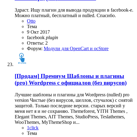
Здраст. Ищу плагин для вывода продукции в facebook-е.
Можно платный, бесплатный и nulled. Спасибо.
Otto
Тема
9 Окт 2017
facebook
plugin
Ответы: 2
Форум:
Модули для OpenCart и ocStore
[Продам]
Премиум Шаблоны и плагины
(pro) Wordpress c официалов (без вирусов)
Лучшие шаблоны и плагины для Wordpress (nulled) pro
version Чистые (без вирусов, шеллов, стучалок) с снятой
защитой. Только последние версии. старых версий у
меня нет я и не сохраняю. Themeforest, YITH Themes ,
Elegant Themes, AIT Themes, StudioPress, Teslathemes,
WooThemes, MyThemeShop и...
1click
Тема