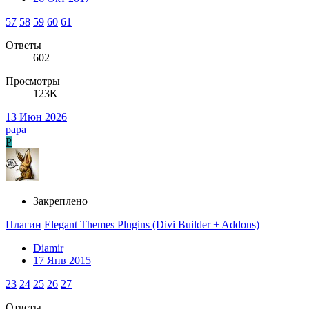
57
58
59
60
61
Ответы
602
Просмотры
123K
13 Июн 2026
papa
P
Закреплено
Плагин
Elegant Themes Plugins (Divi Builder + Addons)
Diamir
17 Янв 2015
23
24
25
26
27
Ответы