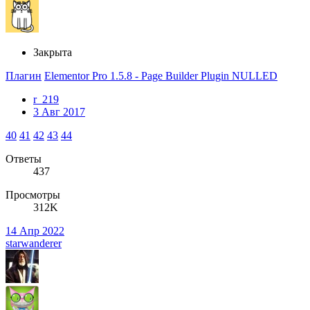
Закрыта
Плагин
Elementor Pro 1.5.8 - Page Builder Plugin NULLED
r_219
3 Авг 2017
40
41
42
43
44
Ответы
437
Просмотры
312K
14 Апр 2022
starwanderer