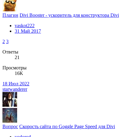
Плагин
Divi Booster - ускоритель для конструктора Divi
vaskot222
31 Май 2017
2
3
Ответы
21
Просмотры
16K
18 Июл 2022
starwanderer
Вопрос
Скорость сайта по Goggle Page Speed для Divi
vodorod