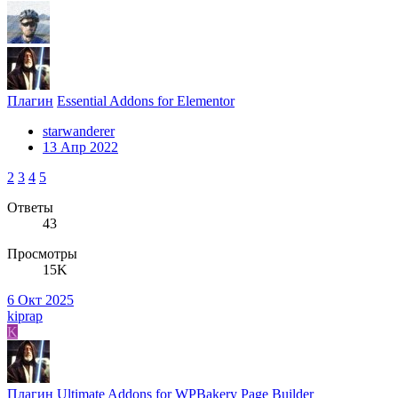
Плагин
Essential Addons for Elementor
starwanderer
13 Апр 2022
2
3
4
5
Ответы
43
Просмотры
15K
6 Окт 2025
kiprap
K
Плагин
Ultimate Addons for WPBakery Page Builder