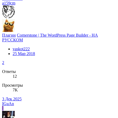
a159cm
Плагин
Cornerstone | The WordPress Page Builder - НА
РУССКОМ
vaskot222
25 Мар 2018
2
Ответы
12
Просмотры
7K
3 Дек 2025
IGuAn
I