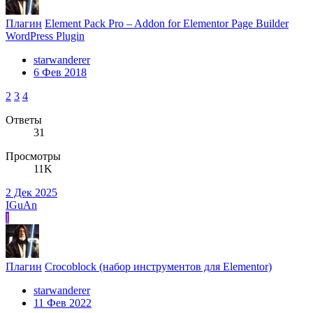
Плагин
Element Pack Pro – Addon for Elementor Page Builder
WordPress Plugin
starwanderer
6 Фев 2018
2
3
4
Ответы
31
Просмотры
11K
2 Дек 2025
IGuAn
I
Плагин
Crocoblock (набор инструментов для Elementor)
starwanderer
11 Фев 2022