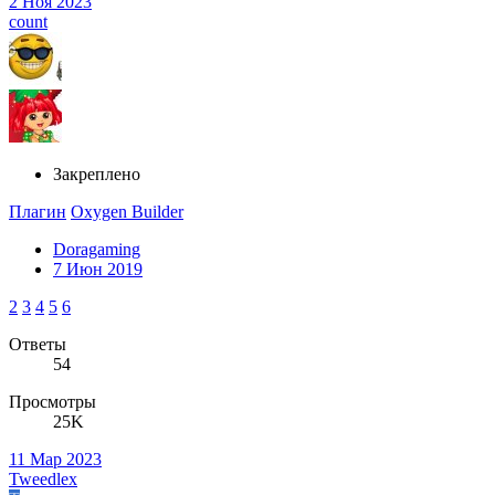
2 Ноя 2023
count
Закреплено
Плагин
Oxygen Builder
Doragaming
7 Июн 2019
2
3
4
5
6
Ответы
54
Просмотры
25K
11 Мар 2023
Tweedlex