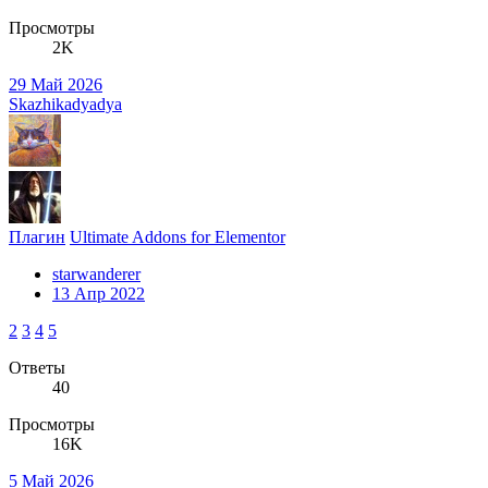
Просмотры
2K
29 Май 2026
Skazhikadyadya
Плагин
Ultimate Addons for Elementor
starwanderer
13 Апр 2022
2
3
4
5
Ответы
40
Просмотры
16K
5 Май 2026