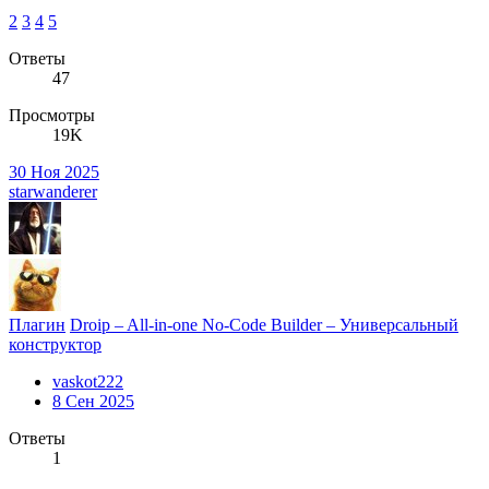
2
3
4
5
Ответы
47
Просмотры
19K
30 Ноя 2025
starwanderer
Плагин
Droip – All-in-one No-Code Builder – Универсальный
конструктор
vaskot222
8 Сен 2025
Ответы
1