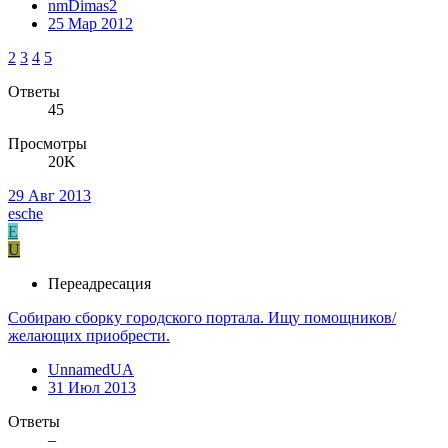
nmDimas2
25 Мар 2012
2
3
4
5
Ответы
45
Просмотры
20K
29 Авг 2013
esche
E
U
Переадресация
Собираю сборку городского портала. Ищу помощников/
желающих приобрести.
UnnamedUA
31 Июл 2013
Ответы
–