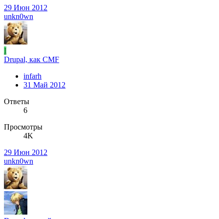
29 Июн 2012
unkn0wn
I
Drupal, как CMF
infarh
31 Май 2012
Ответы
6
Просмотры
4K
29 Июн 2012
unkn0wn