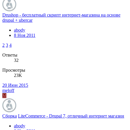
Drushop - бесплатный скрипт интернет-магазина на основе
drupal + ubercar
abody
8 Ноя 2011
2
3
4
Ответы
32
Просмотры
23K
20 Июн 2015
meloff
M
Сборка
LiteCommerce - Drupal 7, отличный интернет магазин
abody