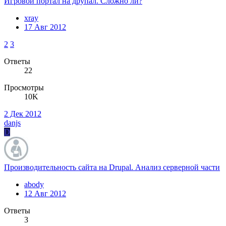
Игровой портал на друпал. Сложно ли?
xray
17 Авг 2012
2
3
Ответы
22
Просмотры
10K
2 Дек 2012
danjs
D
Производительность сайта на Drupal. Анализ серверной части
abody
12 Авг 2012
Ответы
3