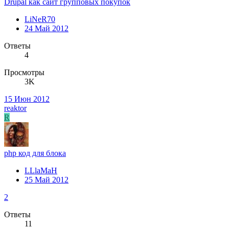
Drupal как сайт групповых покупок
LiNeR70
24 Май 2012
Ответы
4
Просмотры
3K
15 Июн 2012
reaktor
R
php код для блока
LLlaMaH
25 Май 2012
2
Ответы
11