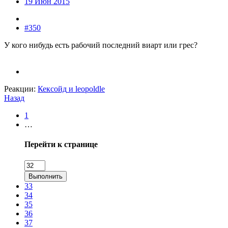
19 Июн 2015
#350
У кого нибудь есть рабочий последний виарт или грес?
Реакции:
Кексойд
и
leopoldle
Назад
1
…
Перейти к странице
Выполнить
33
34
35
36
37