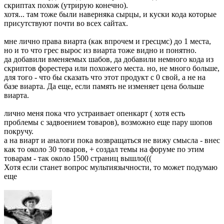
скриптах похож (утрирую конечно).
хотя... там тоже были наверняка сырцы, и куски кода которые
присутствуют почти во всех сайтах.
мне лично права виарта (как впрочем и гресцмс) до 1 места,
но и то что грес вырос из виарта тоже видно и понятно.
да добавили вменяемых шабов, да добавили немного кода из
скриптов форестера или похожего места. но, не много больше,
для того - что бы сказать что этот продукт с 0 свой, а не на
базе виарта. Да еще, если память не изменяет цена больше
виарта.
лично меня пока что устраивает опенкарт ( хотя есть
проблемы с задвоением товаров), возможно еще пару шопов
покручу.
а на виарт и аналоги пока возвращаться не вижу смысла - внес
как то около 30 товаров, + создал темы на форуме по этим
товарам - так около 1500 страниц вышло(((
Хотя если станет вопрос мультиязычности, то может подумаю
еще