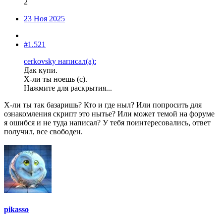
2
23 Ноя 2025
#1.521
cerkovsky написал(а):
Дак купи.
Х-ли ты ноешь (с).
Нажмите для раскрытия...
Х-ли ты так базаришь? Кто и где ныл? Или попросить для
ознакомления скрипт это нытье? Или может темой на форуме
я ошибся и не туда написал? У тебя поинтересовались, ответ
получил, все свободен.
pikasso