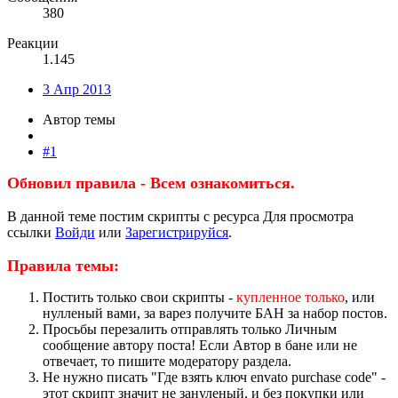
380
Реакции
1.145
3 Апр 2013
Автор темы
#1
Обновил правила - Всем ознакомиться.
В данной теме постим скрипты с ресурса
Для просмотра
ссылки
Войди
или
Зарегистрируйся
.
Правила темы:
Постить только свои скрипты -
купленное только
, или
нулленый вами, за варез получите БАН за набор постов.
Просьбы перезалить отправлять только Личным
сообщение автору поста! Если Автор в бане или не
отвечает, то пишите модератору раздела.
Не нужно писать "Где взять ключ envato purchase code" -
этот скрипт значит не зануленый, и без покупки или