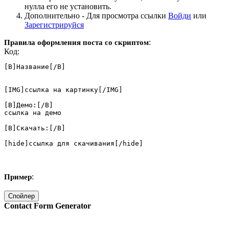
нулла его не установить.
Дополнительно -
Для просмотра ссылки
Войди
или
Зарегистрируйся
:
Правила оформления поста со скриптом
Код:
[B]Название[/B]

[IMG]ссылка на картинку[/IMG]

[B]Демо:[/B]

ссылка на демо

[B]Скачать:[/B]

[hide]ссылка для скачивания[/hide]
:
Пример
Спойлер
Contact Form Generator