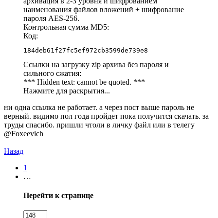
архивация в 2-3 уровня и шифрованием
наименования файлов вложений + шифрование
пароля AES-256.
Контрольная сумма MD5:
Код:
184deb61f27fc5ef972cb3599de739e8
Ссылки на загрузку zip архива без пароля и
сильного сжатия:
*** Hidden text: cannot be quoted. ***
Нажмите для раскрытия...
ни одна ссылка не работает. а через пост выше пароль не
верный. видимо пол года пройдет пока получится скачать. за
труды спасибо. пришли чтоли в личку файл или в телегу
@Foxeevich
Назад
1
…
Перейти к странице