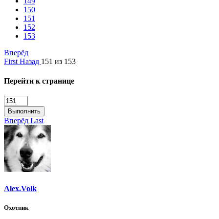
149
150
151
152
153
Вперёд
First
Назад
151 из 153
Перейти к странице
Выполнить
Вперёд
Last
Alex.Volk
Охотник