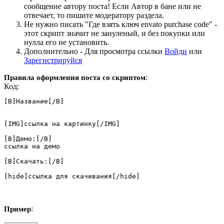
сообщение автору поста! Если Автор в бане или не
отвечает, то пишите модератору раздела.
Не нужно писать "Где взять ключ envato purchase code" -
этот скрипт значит не зануленый, и без покупки или
нулла его не установить.
Дополнительно -
Для просмотра ссылки
Войди
или
Зарегистрируйся
:
Правила оформления поста со скриптом
Код:
[B]Название[/B]

[IMG]ссылка на картинку[/IMG]

[B]Демо:[/B]

ссылка на демо

[B]Скачать:[/B]

[hide]ссылка для скачивания[/hide]
:
Пример