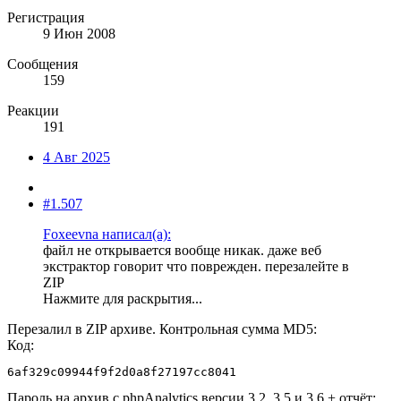
Регистрация
9 Июн 2008
Сообщения
159
Реакции
191
4 Авг 2025
#1.507
Foxeevna написал(а):
файл не открывается вообще никак. даже веб
экстрактор говорит что поврежден. перезалейте в
ZIP
Нажмите для раскрытия...
Перезалил в ZIP архиве. Контрольная сумма MD5:
Код:
6af329c09944f9f2d0a8f27197cc8041
Пароль на архив с phpAnalytics версии 3.2, 3.5 и 3.6 + отчёт: