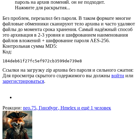
пароль на архив поменяй. он не подходит.
Нажмите для раскрытия...
Без проблем, перезалил без пароля. В таком формате многие
файловые обменники сканируют тело архива и часто удаляют
файлы до момента срока хранения. Самый надёжный способ
это архивация в 2-3 уровня и шифрованием наименования
файлов вложений + шифрование пароля AES-256.
Контрольная сумма MD5:
Код:
184deb61f27fc5ef972cb3599de739e8
Ссылки на загрузку zip архива без пароля и сильного сжатия:
Для просмотра скрытого содержимого вы должны
войти
или
зарегистрироваться
.
Реакции:
neo.75
,
Гинзбург
,
Hmelex
и ещё 1 человек