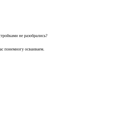
стройками не разобрались?
ас понемногу осваиваем.