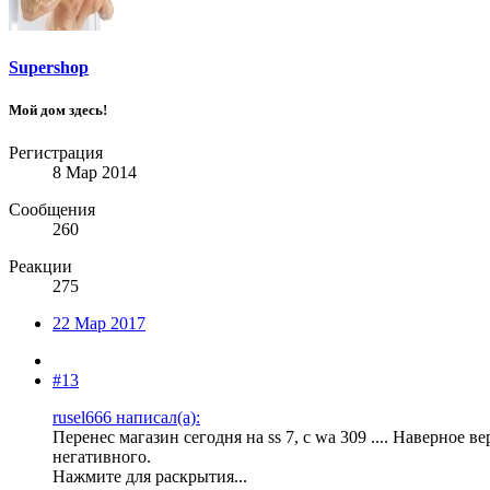
Supershop
Мой дом здесь!
Регистрация
8 Мар 2014
Сообщения
260
Реакции
275
22 Мар 2017
#13
rusel666 написал(а):
Перенес магазин сегодня на ss 7, с wa 309 .... Наверное в
негативного.
Нажмите для раскрытия...