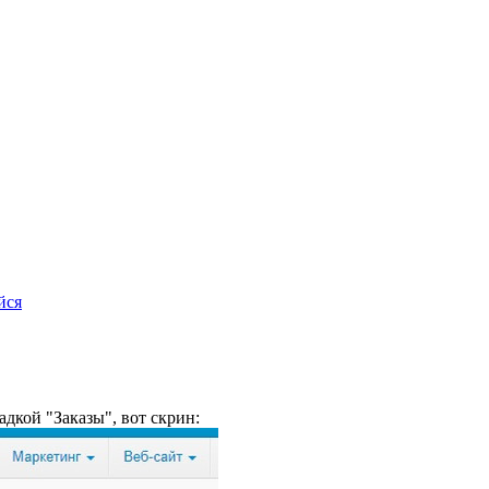
йся
дкой "Заказы", вот скрин: