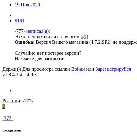
19 Ноя 2020
#161
-777- написал(а):
Эххх, неподходит из-за версии
Ошибка:
Версия Вашего магазина (4.7.2.SP2) не поддержи
Случайно нет постарее версии?
Нажмите для раскрытия...
Держи)))
Для просмотра ссылки
Войди
или
Зарегистрируйся
v1.8 4.3.4 – 4.9.3
Реакции:
-777-
7
-777-
Создатель