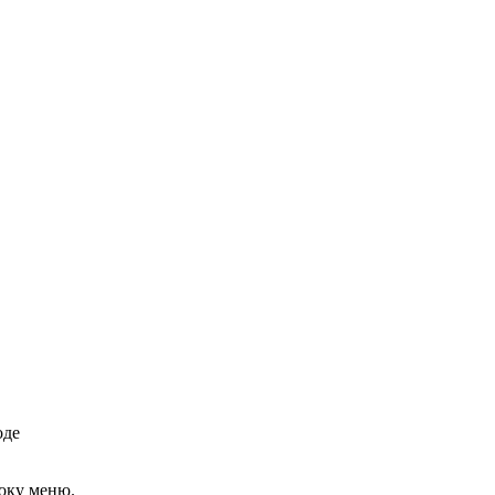
оде
локу меню.