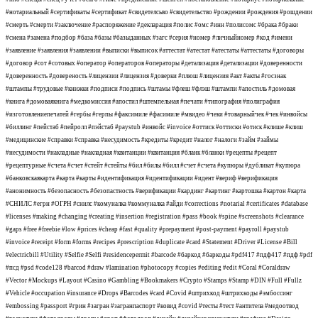
#нотариальный #сертификаты #сертификат #свидетелсьво #свидетельство #рождении #рождения #рошдении
#смерть #смерти #заключение #распоряжение #декларация #полис #омс #инн #полисомс #брака #браки
#смена #замена #подбор #база #базы #базыданных #загс #серия #номер #личныйномер #код #имени
#заявление #заявления #заявлении #выписки #выписок #аттестат #атестат #атестаты #аттестаты #договоры
#договор #сот #сотовых #оператор #операторов #операторы #детализация #детализации #доверенности
#доверенность #довереность #лицензии #лицензия #доверки #плюш #лицензия #акт #акты #госзнак
#штампы #трудовые #книжки #подписи #подпись #штамы #флеш #флэш #штампи #апостиль #домовая
#книга #домоваякнига #медкомиссия #апостил #штемпельная #печати #типография #полиграфия
#изготовлениепечатей #гербы #герпы #факсимиле #фасимиле #мвидео #чеки #товарныйчек #чек #инвойсы
#биллинг #пейстаб #пейролл #пэйстаб #paystub #инвойс #invoice #оттиск #оттиски #отиск #клише #клиш
#медицинские #справки #справка #несудимость #кредиты #кредит #налог #налоги #займ #займы
#несудимости #накладные #накладная #квитанции #квитанция #бланк #бланки #рецепты #рецепт
#рецептурные #счета #счет #стейт #стейты #бил #билы #билл #счет #счета #купюры #дубликат #купюра
#банковскаякарта #карта #карты #идентификация #идентификации #идент #вериф #верификация
#анонимность #безопасность #безопастность #верификации #кардинг #картинг #картошка #картон #карта
#СНИЛС #егрн #ОГРН #снилс #комуналка #коммуналка #айди #corrections #notarial #certificates #database
#licenses #making #changing #creating #insertion #registration #pass #book #spine #screenshots #clearance
#gaps #free #freebie #low #prices #cheap #fast #quality #prepayment #post-payment #payroll #paystub
#invoice #receipt #form #forms #recipes #prescription #duplicate #card #Statement #Driver #License #Bill
#electricbill #Utility #Selfie #Selfi #residencepermit #barcode #баркод #баркоды #pdf417 #пдф417 #пдф #pdf
#псд #psd #code128 #barcod #draw #lamination #photocopy #copies #editing #edit #Coral #Coraldraw
#Vector #Mockups #Layout #Casino #Gambling #Bookmakers #Crypto #Stamps #Stamp #DIN #Full #Fullz
#Vehicle #occupation #insurance #Drops #Barcodes #card #Covid #штрихкод #штрихкоды #эмбоссинг
#embossing #passport #грин #загран #загранпаспорт #ковид #covid #тесты #тест #антитела #медоотвод