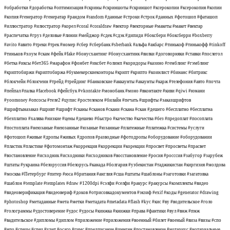
#обработки #доработка #оптимизация #скрины #скриншоты #скриншот #ксерокопии #ксерокопия #копии
#копия #генератор #генератар #рандом #random #данные #строки #строк #данных #фотошоп #фаташоп
#иллюстратор #илюстратор #корел #coral #coraldraw #вектор #векторные #макеты #макет #вектар
#распечатка #груз #деловые #линии #мейджор #сдек #сдэк #дипиди #боксбери #боксберри #boxberry
#avito #авито #треки #трек #номер #сбер #сбербанк #sberbank #альфа #акбарс #тинькоф #тинькофф #tinkoff
#тиньков #хоум #скам #фейк #fake #бонусхантинг #бонусхантинк #вилки #договорняки #ставки #послегол
#бетка #иксы #бет365 #марафон #фонбет #иксбет #олимп #коридоры #казино #гемблинг #гэмблинг
#криптобиржи #криптобиржа #букмекерскиеконторы #крипт #крипто #коинлист #бинанс #битрикс
#блокчейн #блокчеин #трейд #трейдинг #банковские #аккаунты #акаунты #карж #телефония #авто #почта
#пейпал #палка #facebook #фейсбук #vkontakte #монобанк #моно #вконтакте #киви #qiwi #юмани
#yoomoney #опсосы #теле2 #цупис #ростелеком #билайн #печать #шрифты #заказшрифтов
#шрифтыназаказ #шривт #шрифт #сканы #сканов #скани #скана #скан #дешего #бесплатно #бесплатна
#безплатно #халява #низкие #цены #дешево #быстро #качество #качества #без #предоплат #посоплата
#постоплата #неюзаные #неюзанные #юзаные #юзанные #платежные #платежка #системы #услуги
#фотошоп #живые #дропы #живых #дропов #разводные #фотодропы #оборудование #оборудовании
#пластик #пластике #фотомонтаж #коррекция #коррекции #корекции #просвет #просветы #прасвет
#востановление #исходник #исходники #исходников #восстановление #росия #росссия #забугор #зарубеж
#штаты #украина #белоруссия #белорусь #канада #болгария #узбекистан #таджикистан #киргизия #молдова
#москва #Петербург #питер #юса #британия #англия #сша #штаты #шаблоны #заготовки #загатовка
#шаблон #template #templates #draw #1200dpi #сэлфи #селфи #ракурс #ракурсы #комплекты #видео
#видеоверификация #видеовериф #доков #отрисовкадокументов #экзиф #exif #коды #generator #drawing
#photoshop #метаданные #мета #метки #метадата #metadata #flash #kyc #кис #ву #водительское #голо
#голограммы #удостоверение #удос #удосы #кинжка #книжки #права #фантики #вул #внж #пмж
#вадительское #дипломы #диплом #приложение #приложения #военный #билет #военый #виза #визы #спо
#нпо #спецы #спец #учет #осаго #гимс #предписание #шенген #постановление #нотариус #нотариальные