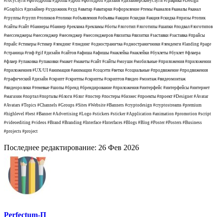
#госуслуги #фотодропы #дропы #дроп #фотодроп #дизайн #дизайнерскиеуслуги #графика #Design
#Graphics #дизайнер #художник #худ #аватар #аватарки #оформление #темы #каналов #каналы #канал
#группы #групп #топиков #топики #объявления #объявы #акции #скидки #акция #скидка #призы #топик
#сайты #сайт #баннеры #баннер #реклама #рекламы #боты #логотип #логотипы #шапки #подвал #логотипов
#мессенджеры #мессенджер #месенджер #мессенджеров #визитка #визитки #заставки #заставка #прайсы
#прайс #стикеры #стикер #лендинг #лэндинг #одностраничка #одностраничники #ленденги #landing #page
#страница #гиф #gif #дизайн #сайтов #афиша #афишы #наклейка #наклейки #буклеты #буклет #флаера
#флаер #упаковка #упаковки #макет #макеты #сайт #сайты #моушн #мобильные #приложения #приложении
#приложениев #UX/UI #анимация #анимации #соцсети #ветки #социальные #продвижение #продвижения
#графический #дизайн #скрипт #скритпы #скрипты #скриптов #видео #монтаж #видеомонтаж
#видеоролики #теневые #шопы #бренд #брендирование #приложения #интерфейс #интерфейсы #интернет
#магазин #портал #порталы #блоги #блог #постер #постеры #бизнес #проекты #проект #Designer #Avatar
#Avatars #Topics #Channels #Groups #Sites #Website #Banners #cryptodesign #cryptostreams #premium
#highlevel #best #Banner #Advertising #Logo #stickers #sticker #Application #animation #promotion #script
#videoediting #videos #Brand #Branding #Interface #Interfaces #Blogs #Blog #Poster #Posters #Business
#projects #project
Последнее редактирование:
26 Фев 2026
Perfectum-П