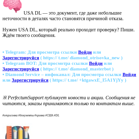
USA DL — это документ, где даже небольшие
неточности в деталях часто становятся причиной отказа.
Нужен USA DL, который реально проходит проверку? Пиши.
Ждём твоего сообщения.
▪ Telegram:
Для просмотра ссылки
Войди
или
Зарегистрируйся
( https:// t.me/ diamond_otrisovka_new )
▪ Telegram BOT:
Для просмотра ссылки
Войди
или
Зарегистрируйся
( https:// t.me/ diamond_masterbot )
▪ Diamond Service – инфоканал:
Для просмотра ссылки
Войди
или
Зарегистрируйся
( https:// t.me/ +ktgawxE_I5A1YjYy )
※ PerfectumSupport публикует новости и акции. Сообщения не
читаются, заказы принимаются только по контактам выше.
#отрисовка #документы #правка #США #DL