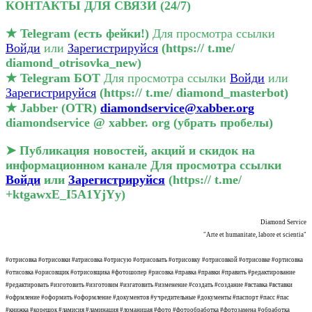
КОНТАКТЫ ДЛЯ СВЯЗИ (24/7)️
★ Telegram (есть фейки!)
Для просмотра ссылки
Войди
или
Зарегистрируйся
(https:// t.me/
diamond_otrisovka_new)
★ Telegram БОТ
Для просмотра ссылки
Войди
или
Зарегистрируйся
(https:// t.me/ diamond_masterbot)
★ Jabber (OTR)
diamondservice@xabber.org
diamondservice @ xabber. org (убрать пробелы)
➤ Публикация новостей, акций и скидок на
информационном канале
Для просмотра ссылки
Войди
или
Зарегистрируйся
(https:// t.me/
+ktgawxE_I5A1YjYy)
Diamond Service
"Arte et humanitate, labore et scientia"
#отрисовка #отрисовки #атрисовка #отрисую #отрисовать #отрисовку #отрисовкой #отрисовке #ортисовка
#отисовка #орисовщик #отрисовщика #фотошопер #рисовка #правка #правки #править #редактирование
#редактировать #изготовить #изготовим #изгатовить #изменение #создать #создание #вставка #вставки
#офрмление #оформить #оформление #документов #учредительные #документы #паспорт #пасс #пас
#книжка #корешок #ламисия #ламинация #ломаницая #фото #фотообработка #фотозамена #обработка