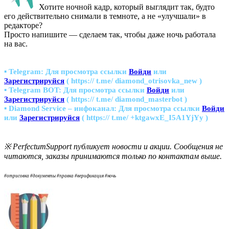
Хотите ночной кадр, который выглядит так, будто
его действительно снимали в темноте, а не «улучшали» в
редакторе?
Просто напишите — сделаем так, чтобы даже ночь работала
на вас.
▪ Telegram:
Для просмотра ссылки
Войди
или
Зарегистрируйся
( https:// t.me/ diamond_otrisovka_new )
▪ Telegram BOT:
Для просмотра ссылки
Войди
или
Зарегистрируйся
( https:// t.me/ diamond_masterbot )
▪ Diamond Service – инфоканал:
Для просмотра ссылки
Войди
или
Зарегистрируйся
( https:// t.me/ +ktgawxE_I5A1YjYy )
※ PerfectumSupport публикует новости и акции. Сообщения не
читаются, заказы принимаются только по контактам выше.
#отрисовка #документы #правка #верификация #ночь