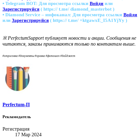
▪ Telegram BOT:
Для просмотра ссылки
Войди
или
Зарегистрируйся
( https:// t.me/ diamond_masterbot )
▪ Diamond Service – инфоканал:
Для просмотра ссылки
Войди
или
Зарегистрируйся
( https:// t.me/ +ktgawxE_I5A1YjYy )
※ PerfectumSupport публикует новости и акции. Сообщения не
читаются, заказы принимаются только по контактам выше.
#отрисовка #документы #правка #фотошоп #дайджест
Perfectum-П
Рекламодатель
Регистрация
17 Мар 2024