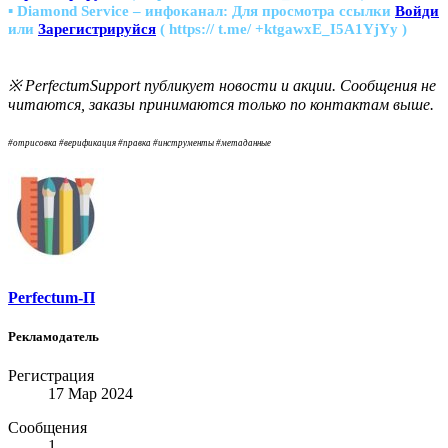
▪ Diamond Service – инфоканал:
Для просмотра ссылки
Войди
или
Зарегистрируйся
( https:// t.me/ +ktgawxE_I5A1YjYy )
※ PerfectumSupport публикует новости и акции. Сообщения не
читаются, заказы принимаются только по контактам выше.
#отрисовка #верификация #правка #инструменты #метаданные
Perfectum-П
Рекламодатель
Регистрация
17 Мар 2024
Сообщения
1