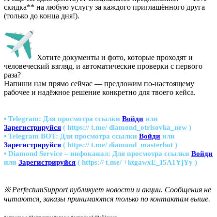
скидка** на любую услугу за каждого приглашённого друга
(только до конца дня!).
Хотите документы и фото, которые проходят и
человеческий взгляд, и автоматические проверки с первого
раза?
Напиши нам прямо сейчас — предложим по-настоящему
рабочее и надёжное решение конкретно для твоего кейса.
▪ Telegram:
Для просмотра ссылки
Войди
или
Зарегистрируйся
( https:// t.me/ diamond_otrisovka_new )
▪ Telegram BOT:
Для просмотра ссылки
Войди
или
Зарегистрируйся
( https:// t.me/ diamond_masterbot )
▪ Diamond Service – инфоканал:
Для просмотра ссылки
Войди
или
Зарегистрируйся
( https:// t.me/ +ktgawxE_I5A1YjYy )
※ PerfectumSupport публикует новости и акции. Сообщения не
читаются, заказы принимаются только по контактам выше.