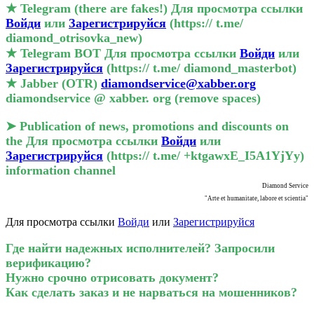
★ Telegram (there are fakes!)
Для просмотра ссылки
Войди
или
Зарегистрируйся
(https:// t.me/
diamond_otrisovka_new)
★ Telegram BOT
Для просмотра ссылки
Войди
или
Зарегистрируйся
(https:// t.me/ diamond_masterbot)
★ Jabber (OTR)
diamondservice@xabber.org
diamondservice @ xabber. org (remove spaces)
➤ Publication of news, promotions and discounts on
the
Для просмотра ссылки
Войди
или
Зарегистрируйся
(https:// t.me/ +ktgawxE_I5A1YjYy)
information channel
Diamond Service
"Arte et humanitate, labore et scientia"
Для просмотра ссылки
Войди
или
Зарегистрируйся
Где найти надежных исполнителей?
Запросили
верификацию?
Нужно срочно отрисовать документ?
Как сделать заказ и не нарваться на мошенников?