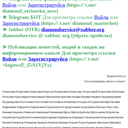
Войди
или
Зарегистрируйся
(https:// t.me/
diamond_otrisovka_new)
★ Telegram БОТ
Для просмотра ссылки
Войди
или
Зарегистрируйся
(https:// t.me/ diamond_masterbot)
★ Jabber (OTR)
diamondservice@xabber.org
diamondservice @ xabber. org (убрать пробелы)
➤ Публикация новостей, акций и скидок на
информационном канале
Для просмотра ссылки
Войди
или
Зарегистрируйся
(https:// t.me/
+ktgawxE_I5A1YjYy)
Diamond Service
"Arte et humanitate, labore et scientia"
#отрисовка #отрисовки #атрисовка #отрисую #отрисовать #отрисовку #отрисовкой #отрисовке #ортисовка
#отисовка #орисовщик #отрисовщика #фотошопер #рисовка #правка #правки #править #редактирование
#редактировать #изготовить #изготовим #изгатовить #изменение #создать #создание #вставка #вставки
#офрмление #оформить #оформление #документов #учредительные #документы #паспорт #пасс #пас
#книжка #корешок #ламисия #ламинация #ломаницая #фото #фотообработка #фотозамена #обработка
#обработки #доработка #оптимизация #скрины #скриншоты #скриншот #ксерокопии #ксерокопия #копии
#копия #генератор #генератар #рандом #random #данные #строки #строк #данных #фотошоп #фаташоп
#иллюстратор #илюстратор #корел #coral #coraldraw #вектор #векторные #макеты #макет #вектар