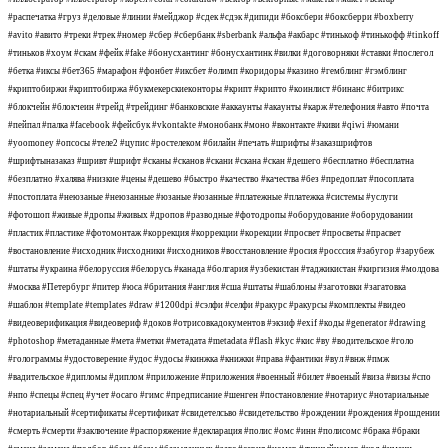
#распечатка #груз #деловые #линии #мейджор #сдек #сдэк #дипиди #боксбери #боксберри #boxberry
#avito #авито #треки #трек #номер #сбер #сбербанк #sberbank #альфа #акбарс #тинькоф #тинькофф #tinkoff
#тиньков #хоум #скам #фейк #fake #бонусхантинг #бонусхантинк #вилки #договорняки #ставки #послегол
#бетка #иксы #бет365 #марафон #фонбет #иксбет #олимп #коридоры #казино #гемблинг #гэмблинг
#криптобиржи #криптобиржа #букмекерскиеконторы #крипт #крипто #коинлист #бинанс #битрикс
#блокчейн #блокчеин #трейд #трейдинг #банковские #аккаунты #акаунты #карж #телефония #авто #почта
#пейпал #палка #facebook #фейсбук #vkontakte #монобанк #моно #вконтакте #киви #qiwi #юмани
#yoomoney #опсосы #теле2 #цупис #ростелеком #билайн #печать #шрифты #заказшрифтов
#шрифтыназаказ #шривт #шрифт #сканы #сканов #скани #скана #скан #дешего #бесплатно #бесплатна
#безплатно #халява #низкие #цены #дешево #быстро #качество #качества #без #предоплат #посоплата
#постоплата #неюзаные #неюзанные #юзаные #юзанные #платежные #платежка #системы #услуги
#фотошоп #живые #дропы #живых #дропов #разводные #фотодропы #оборудование #оборудовании
#пластик #пластике #фотомонтаж #коррекция #коррекции #корекции #просвет #просветы #прасвет
#востановление #исходник #исходники #исходников #восстановление #росия #росссия #забугор #зарубеж
#штаты #украина #белоруссия #белорусь #канада #болгария #узбекистан #таджикистан #киргизия #молдова
#москва #Петербург #питер #юса #британия #англия #сша #штаты #шаблоны #заготовки #загатовка
#шаблон #template #templates #draw #1200dpi #сэлфи #селфи #ракурс #ракурсы #комплекты #видео
#видеоверификация #видеовериф #доков #отрисовкадокументов #экзиф #exif #коды #generator #drawing
#photoshop #метаданные #мета #метки #метадата #metadata #flash #kyc #кис #ву #водительское #голо
#голограммы #удостоверение #удос #удосы #кинжка #книжки #права #фантики #вул #внж #пмж
#вадительское #дипломы #диплом #приложение #приложения #военный #билет #военый #виза #визы #спо
#нпо #спецы #спец #учет #осаго #гимс #предписание #шенген #постановление #нотариус #нотариальные
#нотариальный #сертификаты #сертификат #свидетелсьво #свидетельство #рождении #рождения #рошдении
#смерть #смерти #заключение #распоряжение #декларация #полис #омс #инн #полисомс #брака #браки