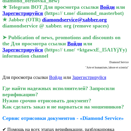
diamond_otrisovka_new)
★ Telegram BOT
Для просмотра ссылки
Войди
или
Зарегистрируйся
(https:// t.me/ diamond_masterbot)
★ Jabber (OTR)
diamondservice@xabber.org
diamondservice @ xabber. org (remove spaces)
➤ Publication of news, promotions and discounts on
the
Для просмотра ссылки
Войди
или
Зарегистрируйся
(https:// t.me/ +ktgawxE_I5A1YjYy)
information channel
Diamond Service
"Arte et humanitate, labore et scientia"
Для просмотра ссылки
Войди
или
Зарегистрируйся
Где найти надежных исполнителей?
Запросили
верификацию?
Нужно срочно отрисовать документ?
Как сделать заказ и не нарваться на мошенников?
Сервис отрисовки документов - «Diamond Service»
✔ Помощь на всех этапах верификации, разблокировка