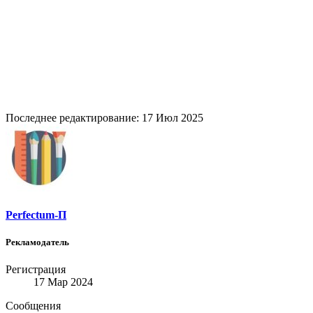
#приложениев #UX/UI #анимация #анимации #соцсети #ветки #социальные #продвижение #продвижения
#графический #дизайн #скрипт #скритпы #скрипты #скриптов #видео #монтаж #видеомонтаж
#видеоролики #теневые #шопы #бренд #брендирование #приложения #интерфейс #интерфейсы #интернет
#магазин #портал #порталы #блоги #блог #постер #постеры #бизнес #проекты #проект #Designer #Avatar
#Avatars #Topics #Channels #Groups #Sites #Website #Banners #cryptodesign #cryptostreams #premium
#highlevel #best #Banner #Advertising #Logo #stickers #sticker #Application #animation #promotion #script
#videoediting #videos #Brand #Branding #Interface #Interfaces #Blogs #Blog #Poster #Posters #Business
#projects #project
Последнее редактирование:
17 Июл 2025
Perfectum-П
Рекламодатель
Регистрация
17 Мар 2024
Сообщения