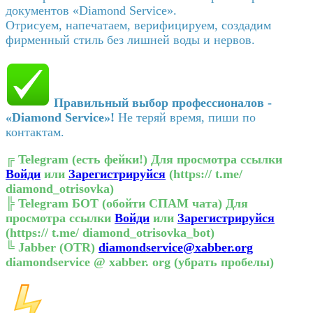
документов «Diamond Service».
Отрисуем, напечатаем, верифицируем, создадим
фирменный стиль без лишней воды и нервов.
Правильный выбор профессионалов -
«Diamond Service»!
Не теряй время, пиши по
контактам.
╔
Telegram (есть фейки!)
Для просмотра ссылки
Войди
или
Зарегистрируйся
(https:// t.me/
diamond_otrisovka)
╠
Telegram БОТ (обойти СПАМ чата)
Для
просмотра ссылки
Войди
или
Зарегистрируйся
(https:// t.me/ diamond_otrisovka_bot)
╚
Jabber (OTR)
diamondservice@xabber.org
diamondservice @ xabber. org (убрать пробелы)