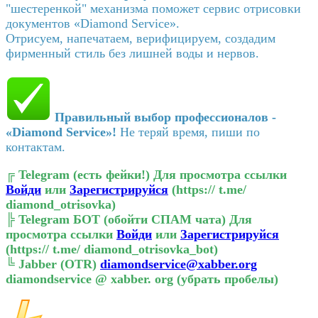
"шестеренкой" механизма поможет сервис отрисовки
документов «Diamond Service».
Отрисуем, напечатаем, верифицируем, создадим
фирменный стиль без лишней воды и нервов.
Правильный выбор профессионалов -
«Diamond Service»!
Не теряй время, пиши по
контактам.
╔
Telegram (есть фейки!)
Для просмотра ссылки
Войди
или
Зарегистрируйся
(https:// t.me/
diamond_otrisovka)
╠
Telegram БОТ (обойти СПАМ чата)
Для
просмотра ссылки
Войди
или
Зарегистрируйся
(https:// t.me/ diamond_otrisovka_bot)
╚
Jabber (OTR)
diamondservice@xabber.org
diamondservice @ xabber. org (убрать пробелы)