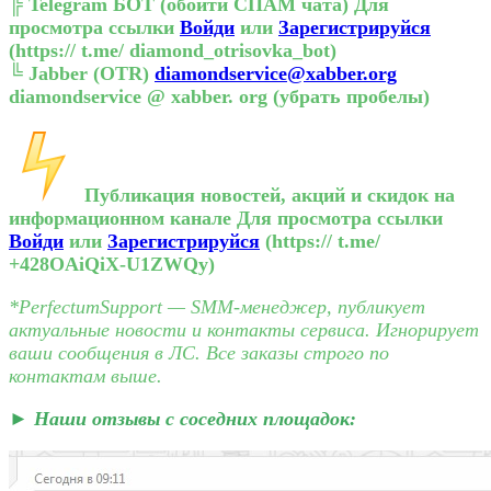
╠
Telegram БОТ (обойти СПАМ чата)
Для
просмотра ссылки
Войди
или
Зарегистрируйся
(https:// t.me/ diamond_otrisovka_bot)
╚
Jabber (OTR)
diamondservice@xabber.org
diamondservice @ xabber. org (убрать пробелы)
️ Публикация новостей, акций и скидок на
информационном канале
Для просмотра ссылки
Войди
или
Зарегистрируйся
(https:// t.me/
+428OAiQiX-U1ZWQy)
*PerfectumSupport — SMM-менеджер, публикует
актуальные новости и контакты сервиса. Игнорирует
ваши сообщения в ЛС. Все заказы строго по
контактам выше.
► Наши отзывы с соседних площадок: