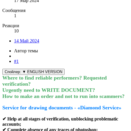
17 Мар 2024
Сообщения
1
Реакции
10
14 Май 2024
Автор темы
#1
Спойлер:
▼ ENGLISH VERSION
Where to find reliable performers? Requested
verification?
Urgently need to WRITE DOCUMENT?
How to make an order and not to run into scammers?
Service for drawing documents -
«
Diamond Service»
✔ Help at all stages of verification, unblocking problematic
accounts;
✔ Complete absence of any traces of photoshop;