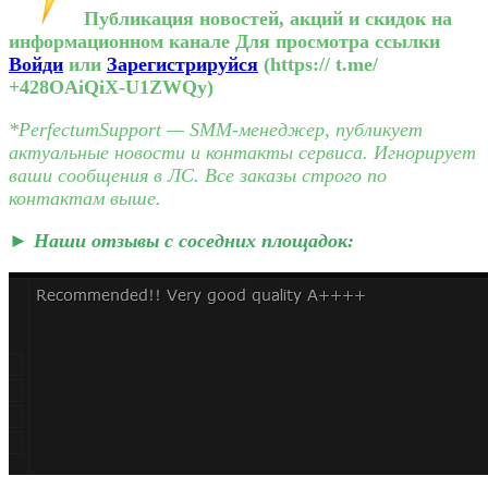
️ Публикация новостей, акций и скидок на
информационном канале
Для просмотра ссылки
Войди
или
Зарегистрируйся
(https:// t.me/
+428OAiQiX-U1ZWQy)
*PerfectumSupport — SMM-менеджер, публикует
актуальные новости и контакты сервиса. Игнорирует
ваши сообщения в ЛС. Все заказы строго по
контактам выше.
► Наши отзывы с соседних площадок: