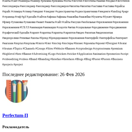
#сайты #сайт #баннеры #баннер #реклама #рекламы #боты #логотип #логотипы #шапки #подвал #логотипов
#мессенджеры #мессенджер #месенджер #мессенджеров #визитка #визитки #заставки #заставка #прайсы
#прайс #стикеры #стикер #лендинг #лэндинг #одностраничка #одностраничники #ленденги #landing #page
#страница #гиф #gif #дизайн #сайтов #афиша #афишы #наклейка #наклейки #буклеты #буклет #флаера
#флаер #упаковка #упаковки #макет #макеты #сайт #сайты #моушн #мобильные #приложения #приложении
#приложениев #UX/UI #анимация #анимации #соцсети #ветки #социальные #продвижение #продвижения
#графический #дизайн #скрипт #скритпы #скрипты #скриптов #видео #монтаж #видеомонтаж
#видеоролики #теневые #шопы #бренд #брендирование #приложения #интерфейс #интерфейсы #интернет
#магазин #портал #порталы #блоги #блог #постер #постеры #бизнес #проекты #проект #Designer #Avatar
#Avatars #Topics #Channels #Groups #Sites #Website #Banners #cryptodesign #cryptostreams #premium
#highlevel #best #Banner #Advertising #Logo #stickers #sticker #Application #animation #promotion #script
#videoediting #videos #Brand #Branding #Interface #Interfaces #Blogs #Blog #Poster #Posters #Business
#projects #project
Последнее редактирование:
26 Фев 2026
Perfectum-П
Рекламодатель