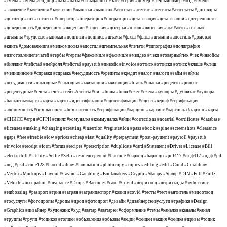
#смена #замена #подбор #база #базы #базыданных #загс #серия #номер #личныйномер #код #имени
#заявление #заявления #заявлении #выписки #выписок #аттестат #атестат #атестаты #аттестаты #договоры
#договор #сот #сотовых #оператор #операторов #операторы #детализация #детализации #доверенности
#доверенность #довереность #лицензии #лицензия #доверки #плюш #лицензия #акт #акты #госзнак
#штампы #трудовые #книжки #подписи #подпись #штамы #флеш #флэш #штампи #апостиль #домовая
#книга #домоваякнига #медкомиссия #апостил #штемпельная #печати #типография #полиграфия
#изготовлениепечатей #гербы #герпы #факсимиле #фасимиле #мвидео #чеки #товарныйчек #чек #инвойсы
#биллинг #пейстаб #пейролл #пэйстаб #paystub #инвойс #invoice #оттиск #оттиски #отиск #клише #клиш
#медицинские #справки #справка #несудимость #кредиты #кредит #налог #налоги #займ #займы
#несудимости #накладные #накладная #квитанции #квитанция #бланк #бланки #рецепты #рецепт
#рецептурные #счета #счет #стейт #стейты #бил #билы #билл #счет #счета #купюры #дубликат #купюра
#банковскаякарта #карта #карты #идентификация #идентификации #идент #вериф #верификация
#анонимность #безопасность #безопастность #верификации #кардинг #картинг #картошка #картон #карта
#СНИЛС #егрн #ОГРН #снилс #комуналка #коммуналка #айди #corrections #notarial #certificates #database
#licenses #making #changing #creating #insertion #registration #pass #book #spine #screenshots #clearance
#gaps #free #freebie #low #prices #cheap #fast #quality #prepayment #post-payment #payroll #paystub
#invoice #receipt #form #forms #recipes #prescription #duplicate #card #Statement #Driver #License #Bill
#electricbill #Utility #Selfie #Selfi #residencepermit #barcode #баркод #баркоды #pdf417 #пдф417 #пдф #pdf
#псд #psd #code128 #barcod #draw #lamination #photocopy #copies #editing #edit #Coral #Coraldraw
#Vector #Mockups #Layout #Casino #Gambling #Bookmakers #Crypto #Stamps #Stamp #DIN #Full #Fullz
#Vehicle #occupation #insurance #Drops #Barcodes #card #Covid #штрихкод #штрихкоды #эмбоссинг
#embossing #passport #грин #загран #загранпаспорт #ковид #covid #тесты #тест #антитела #медоотвод
#госуслуги #фотодропы #дропы #дроп #фотодроп #дизайн #дизайнерскиеуслуги #графика #Design
#Graphics #дизайнер #художник #худ #аватар #аватарки #оформление #темы #каналов #каналы #канал
#группы #групп #топиков #топики #объявления #объявы #акции #скидки #акция #скидка #призы #топик