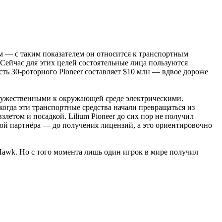
км — с таким показателем он относится к транспортным
 Сейчас для этих целей состоятельные лица пользуются
сть 30-роторного Pioneer составляет $10 млн — вдвое дороже
ружественными к окружающей среде электрическими.
огда эти транспортные средства начали превращаться из
етом и посадкой. Lilium Pioneer до сих пор не получил
ой партнёра — до получения лицензий, а это ориентировочно
 Hawk. Но с того момента лишь один игрок в мире получил