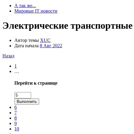
А так же...
Мировые IT новости
Электрические транспортные 
Автор темы
XUC
Дата начала
8 Авг 2022
Назад
1
…
Перейти к странице
Выполнить
6
7
8
9
10