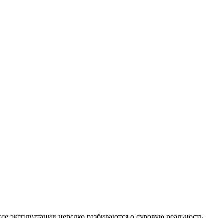
е эксплуатации нередко разбиваются о суровую реальность.