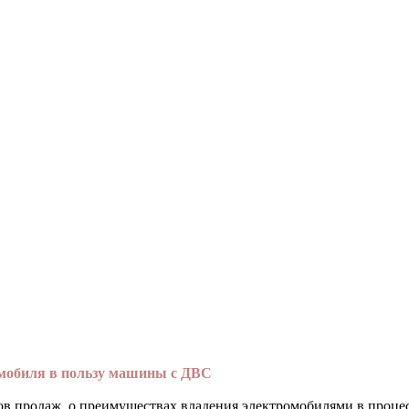
омобиля в пользу машины с ДВС
в продаж, о преимуществах владения электромобилями в процесс