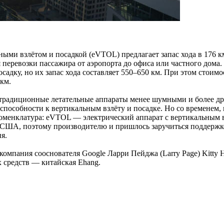
ьными взлётом и посадкой (eVTOL) предлагает запас хода в 176 
 перевозки пассажира от аэропорта до офиса или частного дома.
садку, но их запас хода составляет 550–650 км. При этом стоимо
 км.
 традиционные летательные аппараты менее шумными и более д
особности к вертикальным взлёту и посадке. Но со временем, к
оменклатура: eVTOL — электрический аппарат с вертикальным взл
и США, поэтому производителю и пришлось заручиться поддержк
я.
а компания сооснователя Google Ларри Пейджа (Larry Page) Kitty
 средств — китайская Ehang.