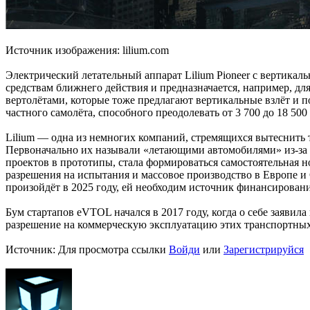
Источник изображения: lilium.com
Электрический летательный аппарат Lilium Pioneer с вертикал
средствам ближнего действия и предназначается, например, для
вертолётами, которые тоже предлагают вертикальные взлёт и по
частного самолёта, способного преодолевать от 3 700 до 18 500
Lilium — одна из немногих компаний, стремящихся вытеснить
Первоначально их называли «летающими автомобилями» из-за сп
проектов в прототипы, стала формироваться самостоятельная н
разрешения на испытания и массовое производство в Европе 
произойдёт в 2025 году, ей необходим источник финансировани
Бум стартапов eVTOL начался в 2017 году, когда о себе заявил
разрешение на коммерческую эксплуатацию этих транспортных
Источник:
Для просмотра ссылки
Войди
или
Зарегистрируйся