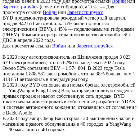
годовых целей: в 2023 году
Для просмотра ссылки
Войди
или
Зарегистрируйся
(с учетом гибридов), а Tesla —
Для
просмотра ссылки
Войди
или
Зарегистрируйся
.
BYD продемонстрировала рекордный четвертый квартал,
продав 942 651 автомобиль. 55% были полностью
электрическими (BEV), а 45% — подключаемыми гибридами
(PHEV). Компания прекратила производство автомобилей с
ДВС в апреле 2022 года.
Для просмотра ссылки
Войди
или
Зарегистрируйся
В 2023 году автопроизводитель из Шэньчжэня продал 3 023
679 электромобилей, что на 62% больше, чем в 2022 году.
Около 52% составили BEV – 1 574 804. В 2023 году Tesla
поставила 1 808 581 электромобиль, что на 38% больше, чем 1
313 851 автомобиль в предыдущем году.
В 2023 году BYD основала два новых бренда электромобилей
— YangWang и Fang Cheng Bao, которые используют модель
прямых продаж и имеют собственную сеть продаж. BYD
также начала инвестировать в собственные разработки ADAS
и системы автономного вождения, отказавшись от соглашения
с Baidu Apollo.
В 2023 году Fang Cheng Bao открыл 120 выставочных залов и
магазинов прямого обслуживания в 40 городах, а YangWang
— 90 магазинов в 40 городах.