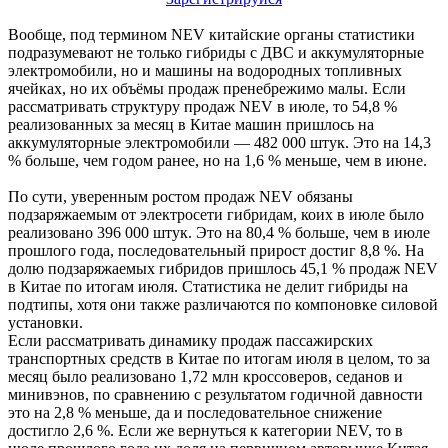
Вообще, под термином NEV китайские органы статистики
подразумевают не только гибриды с ДВС и аккумуляторные
электромобили, но и машины на водородных топливных
ячейках, но их объёмы продаж пренебрежимо малы. Если
рассматривать структуру продаж NEV в июле, то 54,8 %
реализованных за месяц в Китае машин пришлось на
аккумуляторные электромобили — 482 000 штук. Это на 14,3
% больше, чем годом ранее, но на 1,6 % меньше, чем в июне.
По сути, уверенным ростом продаж NEV обязаны
подзаряжаемым от электросети гибридам, коих в июле было
реализовано 396 000 штук. Это на 80,4 % больше, чем в июле
прошлого года, последовательный прирост достиг 8,8 %. На
долю подзаряжаемых гибридов пришлось 45,1 % продаж NEV
в Китае по итогам июля. Статистика не делит гибриды на
подтипы, хотя они также различаются по компоновке силовой
установки.
Если рассматривать динамику продаж пассажирских
транспортных средств в Китае по итогам июля в целом, то за
месяц было реализовано 1,72 млн кроссоверов, седанов и
минивэнов, по сравнению с результатом годичной давности
это на 2,8 % меньше, да и последовательное снижение
достигло 2,6 %. Если же вернуться к категории NEV, то в