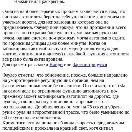
Нажмите для раскрытия...
Одна из наиболее серьезных проблем заключается в том, что
система автопилота берет на себя управление движением по
участкам дороги, для использования которых она не
предназначена. Фаулер подчеркнул, что на протяжении всего
процесса он сохранял бдительность, удерживая руки над
рулем, однако система по-прежнему могла автономно ездить
по городским улицам даже более минуты. Когда он
заблокировал автомобильную камеру (используемую для
контроля внимания водителя) наклейкой, функция автопилота
все равно была активирована.
Для просмотра ссылки
Войди
или
Зарегистрируйся
Фаулер отметил, что обновление, похоже, больше направлено
на умиротворение регулирующих органов, чем на
фактическое повышение безопасности. Он считает, что Tesla
на самом деле не ограничила функцию автопилота и по-
прежнему может активировать автопилот на дорогах, где
руководство по эксплуатации явно запрещает его
использование. До обновления он мог на 75 секунд убрать
руки с руля на второстепенной трассе, что было уменьшено до
60 секунд после обновления.
Кроме того, его машина не сбавила скорость перед лежачим
полицейским и проехала на красный свет, хотя сигнал