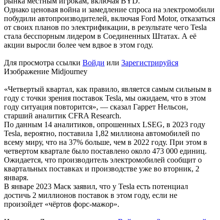
рынка местным игрокам, включая BYD.
Однако ценовая война и замедление спроса на электромобили
побудили автопроизводителей, включая Ford Motor, отказаться
от своих планов по электрификации, в результате чего Tesla
стала бесспорным лидером в Соединенных Штатах. А её
акции выросли более чем вдвое в этом году.
Для просмотра ссылки
Войди
или
Зарегистрируйся
Изображение Midjourney
«Четвертый квартал, как правило, является самым сильным в
году с точки зрения поставок Tesla, мы ожидаем, что в этом
году ситуация повторится», — сказал Гаррет Нельсон,
старший аналитик CFRA Research.
По данным 14 аналитиков, опрошенных LSEG, в 2023 году
Tesla, вероятно, поставила 1,82 миллиона автомобилей по
всему миру, что на 37% больше, чем в 2022 году. При этом в
четвертом квартале было поставлено около 473 000 единиц.
Ожидается, что производитель электромобилей сообщит о
квартальных поставках и производстве уже во вторник, 2
января.
В январе 2023 Маск заявил, что у Tesla есть потенциал
достичь 2 миллионов поставок в этом году, если не
произойдет «чёртов форс-мажор».