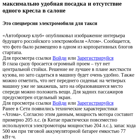
максимально удобная посадка и отсутствие
одного кресла в салоне​
Это спецверсия электромобиля для такси​
«Автоброкер клуб» опубликовал изображение интерьера
будущего российского электромобиля «Атом». Сообщается,
что фото было размещено в одном из корпоративных блогов
стартапа.
Для просмотра ссылки
Войди
или
Зарегистрируйся
В глаза сразу бросается огромный проем – тут нет
центральной стойки. Решение не лучшее в плане жесткости
кузова, но зато садиться в машину будет очень удобно. Также
можно отметить, что нет переднего сиденья: на четверых
машину уже не закажешь, зато на образовавшееся место
спереди можно положить вещи. Для задних пассажиров
предусмотрен отдельный экран.
Для просмотра ссылки
Войди
или
Зарегистрируйся
Ранее в Сети появились технические характеристики
«Атома». Согласно этим данным, мощность мотора составит
примерно 205 л.с. (в Китае практически повсеместно
используются электромоторы мощностью 204 л.с.), запас хода
500 км при тяговой аккумуляторной батарее емкостью 77
кВт·ч.