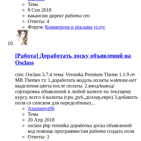
Тема
8 Сен 2018
вакансии
директ
работа
сео
Ответы: 4
Форум:
Коммерция и реклама услуг
[Работа]
Доработать доску объявлений на
Osclass
cms: Osclass 3.7.4 тема: Veronika Premium Theme 1.1.9 от
MB Themes тз: 1.доработать модуль оплаты waletone-нет
выделения цвета после оплаты. 2.ввод/вывод/
сортировка объявлений в любой валюте по текущему
курсу. всего 4 валюты (грн.,руб.,доллар,евро) 3.добавить
поля со списком для определённых...
Anastasiya96
Тема
20 Апр 2018
osclass
php
veronika
доработка
доска объявлений
код
помощь
программистам
работа
создать поля
Ответы: 3