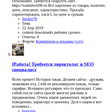
Downloader. Требуется спарсить сайт -
https://vashidveri96.ru Все картинки из товара, наличие,
цена, описание, характеристики. Просьба
сориентировать, пжлст, по цене и срокам.
Sticher78
Тема
22 Апр 2019
content downloader
работа
срочно
Ответы: 8
Форум:
Коммерция и реклама услуг
[Работа]
Требуется директолог и SEO
специалист
Всем привет! История такая. Делаем сайты - друзьям,
знакомым итд. Себя не рекламируем никак, только
сарафан. Всеравно регулярно что-то приходит. Само
собой после сайта просят многие рекламу и
продвижение. Очень ищем адекватных людей по
поведению, характеру и ценнику. Долго ищем и вот
вспомнил...
bravosss