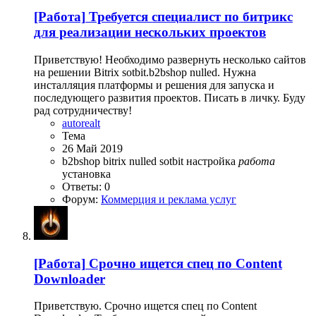
[Работа]
Требуется специалист по битрикс
для реализации нескольких проектов
Приветствую! Необходимо развернуть несколько сайтов
на решении Bitrix sotbit.b2bshop nulled. Нужна
инсталляция платформы и решения для запуска и
последующего развития проектов. Писать в личку. Буду
рад сотрудничеству!
autorealt
Тема
26 Май 2019
b2bshop
bitrix
nulled
sotbit
настройка
работа
установка
Ответы: 0
Форум:
Коммерция и реклама услуг
[Работа]
Срочно ищется спец по Content
Downloader
Приветствую. Срочно ищется спец по Content