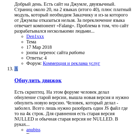
Добрый день. Есть сайт на Джумле, двуязычный.
Страниц около 20, на 2 языках (итого 40), плюс платный
модуль, который необходим Заказчику и из-за которого
от Джумлы отказаться нельзя. За переключение языка
отвечает компонент «Falang». Проблема в том, что сайт
разрабатывался несколькими людьми...
Den1xxx
Тема
17 Мар 2018
jooma
перенос сайта
работа
Ответы: 4
Форум:
Коммерция и реклама услуг
A
Обнулить движок
Есть скриптец. На этом форуме человек делал
обнуление старой версии, вышла новая версия и нужно
обнулить новую версию. Человек, который делал -
заболел. Всего лишь нужно разобрать один JS файл где
то на 4к строк. Для сравнения есть старая версия
NULLED и обычная старая версия не NULLED. В
руках...
anubiss