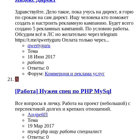
Здравствуйте. Дело такое, пока учусь на директ, я горю
по срокам на сам директ. Ищу человека кто поможет
создать и настроить рекламную кампанию. Будет всего
создано 5 рекламных кампаний. По условию работы.
Обсудим всё в ЛС но желательно через telegram
https://t.me/qwertyguru Оплата только через...
qwertyguru
Тема
18 Июн 2017
работа
Ответы: 0
Форум:
Коммерция и реклама услуг
А
[Работа]
Нужен спец по PHP MySql
Все вопросы в личку. Работа на проект (небольшой) с
перспективой долгих и крепких отношений.
АндрейП
Тема
19 Мар 2017
mysql
php
ищу
работа
специалист
Ответы: 0