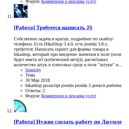
Форум:
Коммерция и реклама услуг
[Работа]
Требуется написать JS
Собственно задача в кратце, подробнее по скайпу/
телефону. Есть HikaShop 3.4.0, есть joomla 3.8.x,
требуется: Написать скрипт для формы товара в
hikashop, который при введение значения в поле (поле
будет иметь м3 (кубический метр)), расчитывал
количество штук и плюсовал сразу в поле "штуки" и...
Spanchy
Тема
30 Мар 2018
hikashop
javascript
joomla
joomla 3
деньги
работа
Ответы: 2
Форум:
Коммерция и реклама услуг
[Работа]
Нужно сделать работу по Джумле