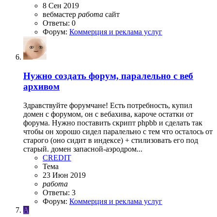
8 Сен 2019
вебмастер
работа
сайт
Ответы: 0
Форум:
Коммерция и реклама услуг
Нужно создать форум, паралельно с веб
архивом
Здравствуйте форумчане! Есть потребность, купил
домен с форумом, он с вебахива, кароче остатки от
форума. Нужно поставить скрипт phpbb и сделать так
чтобы он хорошо сидел паралельно с тем что осталось от
старого (оно сидит в индексе) + стилизовать его под
старый. домен запасной-аэродром...
CREDIT
Тема
23 Июн 2019
работа
Ответы: 3
Форум:
Коммерция и реклама услуг
A