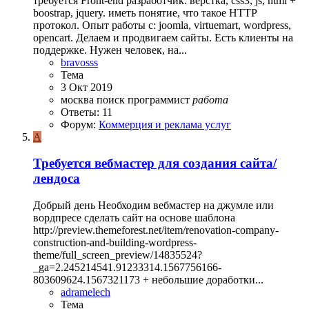
требуется Front-end разработчик: верстка, css3, js, html +
boostrap, jquery. иметь понятие, что такое HTTP
протокол. Опыт работы с: joomla, virtuemart, wordpress,
opencart. Делаем и продвигаем сайты. Есть клиенты на
поддержке. Нужен человек, на...
bravosss
Тема
3 Окт 2019
москва
поиск
программист
работа
Ответы: 11
Форум:
Коммерция и реклама услуг
A
Требуется вебмастер для создания сайта/
лендоса
Добрый день Необходим вебмастер на джумле или
вордпресе сделать сайт на основе шаблона
http://preview.themeforest.net/item/renovation-company-
construction-and-building-wordpress-
theme/full_screen_preview/14835524?
_ga=2.245214541.91233314.1567756166-
803609624.1567321173 + небольшие доработки...
adramelech
Тема