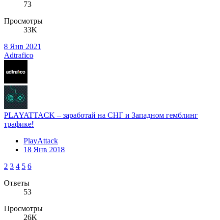
73
Просмотры
33K
8 Янв 2021
Adtrafico
PLAYATTACK – заработай на СНГ и Западном гемблинг
трафике!
PlayAttack
18 Янв 2018
2
3
4
5
6
Ответы
53
Просмотры
26K