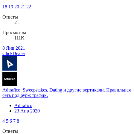
18
19
20
21
22
Ответы
211
Просмотры
111K
8 Янв 2021
ClickDealer
Adtrafico: Sweepstakes, Dating и другие вертикали. Правильная
сеть под бурж трафик.
Adtrafico
23 Апр 2020
4
5
6
7
8
Ответы