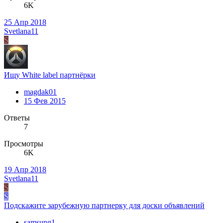
6K
25 Апр 2018
Svetlana11
S
Ищу White label партнёрки
magdak01
15 Фев 2015
Ответы
7
Просмотры
6K
19 Апр 2018
Svetlana11
S
S
Подскажите зарубежную партнерку для доски объявлений
samsung1