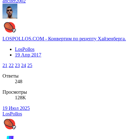
ancifer2002
LOSPOLLOS.COM - Конвертим по рецепту Хайзенберга.
LosPollos
19 Апр 2017
21
22
23
24
25
Ответы
248
Просмотры
128K
19 Июл 2025
LosPollos