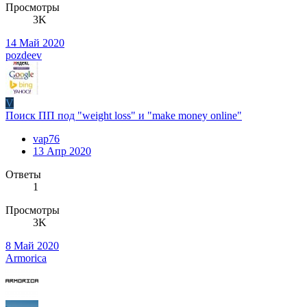
Просмотры
3K
14 Май 2020
pozdeev
V
Поиск ПП под "weight loss" и "make money online"
vap76
13 Апр 2020
Ответы
1
Просмотры
3K
8 Май 2020
Armorica