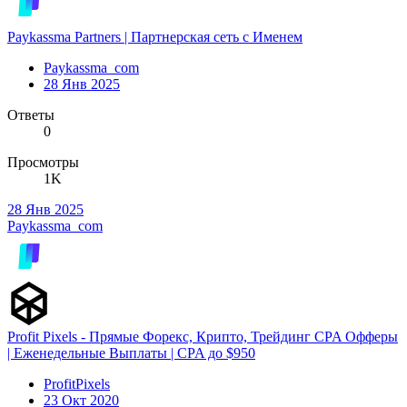
Paykassma Partners | Партнерская сеть с Именем
Paykassma_com
28 Янв 2025
Ответы
0
Просмотры
1K
28 Янв 2025
Paykassma_com
Profit Pixels - Прямые Форекс, Крипто, Трейдинг CPA Офферы
| Еженедельные Выплаты | CPA до $950
ProfitPixels
23 Окт 2020