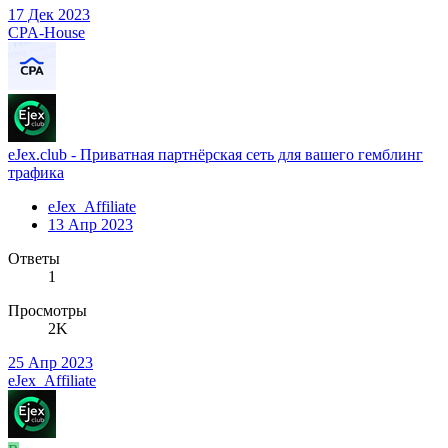
17 Дек 2023
CPA-House
eJex.club - Приватная партнёрcкая сеть для вашего гемблинг
трафика
eJex_Affiliate
13 Апр 2023
Ответы
1
Просмотры
2K
25 Апр 2023
eJex_Affiliate