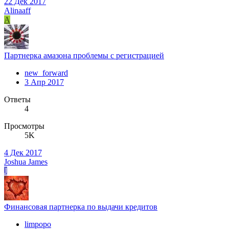
22 Дек 2017
Alinaaff
A
Партнерка амазона проблемы с регистрацией
new_forward
3 Апр 2017
Ответы
4
Просмотры
5K
4 Дек 2017
Joshua James
J
Финансовая партнерка по выдачи кредитов
limpopo