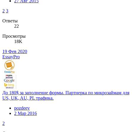
27 Авг 2015
2
3
Ответы
22
Просмотры
18K
19 Фев 2020
EssayPro
До 180$ за заполнение формы. Партнерка по микрозаймам для
US, UK, AU, PL трафика.
pozdeev
2 Мар 2016
2