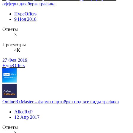
офферы для бурж трафика
HypeOffers
9 Ноя 2018
Ответы
3
Просмотры
4K
27 Фев 2019
HypeOffers
OnlineRxMaster – фарма партнёрка под все виды трафика
AliceRxP
12 Апр 2017
Ответы
8