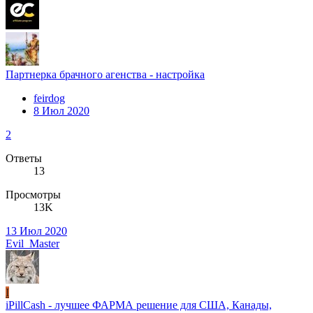
Партнерка брачного агенства - настройка
feirdog
8 Июл 2020
2
Ответы
13
Просмотры
13K
13 Июл 2020
Evil_Master
I
iPillCash - лучшее ФАРМА решение для США, Канады,