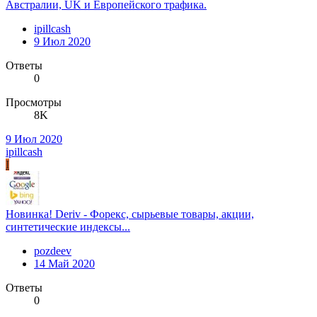
Австралии, UK и Европейского трафика.
ipillcash
9 Июл 2020
Ответы
0
Просмотры
8K
9 Июл 2020
ipillcash
I
Новинка! Deriv - Форекс, сырьевые товары, акции,
синтетические индексы...
pozdeev
14 Май 2020
Ответы
0