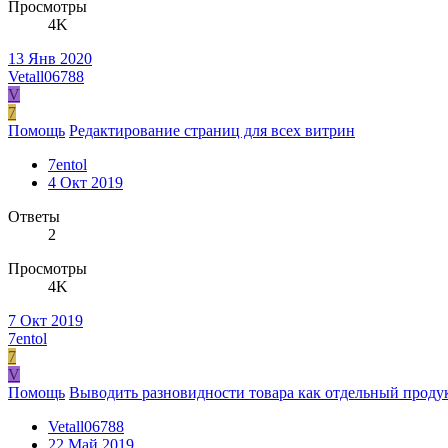
Просмотры
4K
13 Янв 2020
Vetall06788
V
7
Помощь
Редактирование страниц для всех витрин
7entol
4 Окт 2019
Ответы
2
Просмотры
4K
7 Окт 2019
7entol
7
V
Помощь
Выводить разновидности товара как отдельный проду
Vetall06788
22 Май 2019