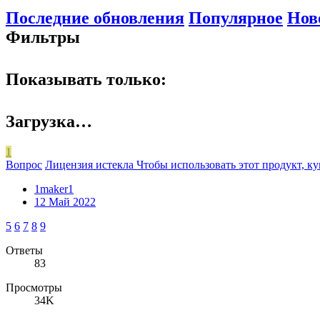
Последние обновления
Популярное
Нов
Фильтры
Показывать только:
Загрузка…
1
Вопрос
Лицензия истекла Чтобы использовать этот продукт, 
1maker1
12 Май 2022
5
6
7
8
9
Ответы
83
Просмотры
34K