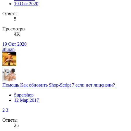
19 Окт 2020
Ответы
5
Просмотры
4K
19 Окт 2020
shuran
Помощь
Как обновить Shop-Script 7 если нет лицензии?
Supershop
12 Мар 2017
2
3
Ответы
25