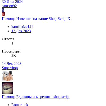
30 Июл 2024
samson92
S
K
Помощь
Изменить название Shop-Script X
kamikadze141
12 Дек 2023
Ответы
1
Просмотры
2K
14 Дек 2023
Supershop
Помощь
Единицы измерения в shop script
Romaromk