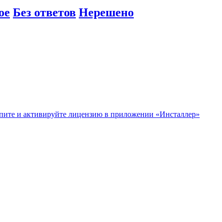
ое
Без ответов
Нерешено
купите и активируйте лицензию в приложении «Инсталлер»