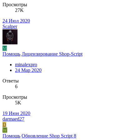
Просмотры
27K
24 Июл 2020
Scalper
M
Помощь
Лицензирование Shop-Script
minalexpro
24 Мар 2020
Ответы
6
Просмотры
5K
19 Июн 2020
darmaed27
D
W
Помощь
Обновление Shop Script 8