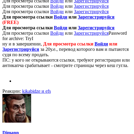
Для просмотра ссылки
Войди
или
Зарегистрируйся
Для просмотра ссылки
Войди
или
Зарегистрируйся
Для просмотра ссылки
Войди
или
Зарегистрируйся
Для просмотра ссылки
Войди
или
Зарегистрируйся
(FREE)
Для просмотра ссылки
Войди
или
Зарегистрируйся
Для просмотра ссылки
Войди
или
Зарегистрируйся
Password
for archive: TryI
ну и в завершении,
Для просмотра ссылки
Войди
или
Зарегистрируйся
за 20у.е., перевод которого вам и пытаются
судя по всему продать.
ПС: у кого не открываются ссылки, требуют регистрации или
антикапча срабатывает - смотрите страницы через кеш гугла.
Реакции:
kikabidze
и
efs
Dimann