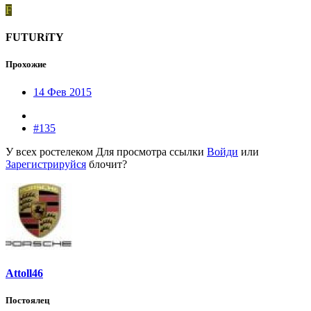
F
FUTURiTY
Прохожие
14 Фев 2015
#135
У всех ростелеком
Для просмотра ссылки
Войди
или
Зарегистрируйся
блочит?
Attoll46
Постоялец