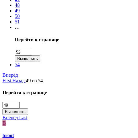
48
49
50
51
…
Перейти к странице
Выполнить
54
Вперёд
First
Назад
49 из 54
Перейти к странице
Выполнить
Вперёд
Last
B
broot