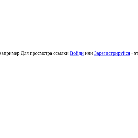
 например
Для просмотра ссылки
Войди
или
Зарегистрируйся
- э