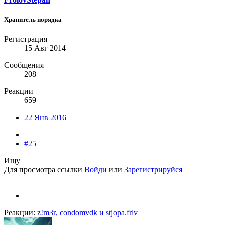
Хранитель порядка
Регистрация
15 Авг 2014
Сообщения
208
Реакции
659
22 Янв 2016
#25
Ищу
Для просмотра ссылки
Войди
или
Зарегистрируйся
Реакции:
z!m3r
,
condomvdk
и
stjopa.frlv