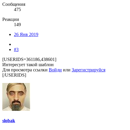
Сообщения
475
Реакции
149
26 Янв 2019
#3
[USERIDS=361186,438601]
Интересует такой шаблон
Для просмотра ссылки
Войди
или
Зарегистрируйся
[/USERIDS]
slobak