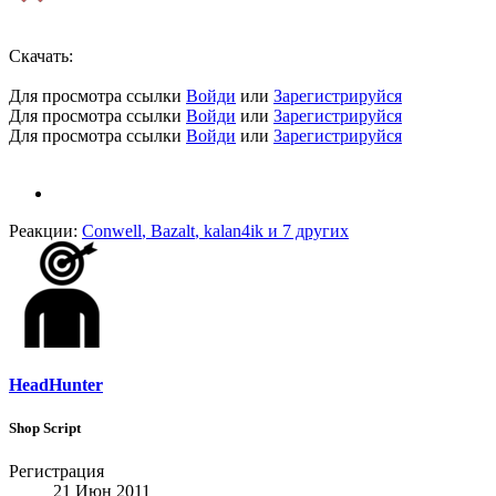
Скачать:
Для просмотра ссылки
Войди
или
Зарегистрируйся
Для просмотра ссылки
Войди
или
Зарегистрируйся
Для просмотра ссылки
Войди
или
Зарегистрируйся
Реакции:
Conwell
,
Bazalt
,
kalan4ik
и 7 других
HeadHunter
Shop Script
Регистрация
21 Июн 2011