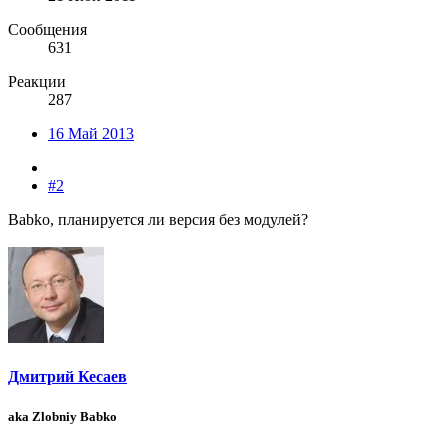
Сообщения
631
Реакции
287
16 Май 2013
#2
Babko, планируется ли версия без модулей?
Дмитрий Кесаев
aka Zlobniy Babko