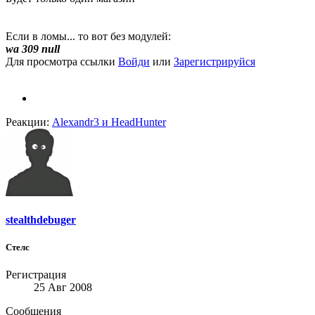
Если в ломы... то вот без модулей:
wa 309 null
Для просмотра ссылки
Войди
или
Зарегистрируйся
Реакции:
Alexandr3
и
HeadHunter
stealthdebuger
Стелс
Регистрация
25 Авг 2008
Сообщения