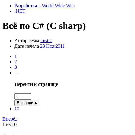
Разработка в World Wide Web
.NET
Всё по C# (C sharp)
Автор темы
mistr-t
Дата начала
23 Ноя 2011
1
2
3
…
Перейти к странице
Выполнить
10
Вперёд
1 из 10