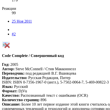
179
Реакции
99
25 Ноя 2011
#2
Code Complete / Совершенный код
Год:
2005
Автор:
Steve McConnell / Стив Макконнелл
Переводчик:
под редакцией В.Г. Вшивцева
Издательство:
Русская Редакция, Питер
ISBN: ISBN 0-7356-1967-0 (англ.), 5-7502-0064-7, 5-469-00822-3
Язык:
Русский
Формат:
DjVu
Качество:
Распознанный текст с ошибками (OCR)
Количество страниц:
896
Описание:
Более 10 лет первое издание этой книги считалось
современных тенденций и технологий и дополнена сотнями но