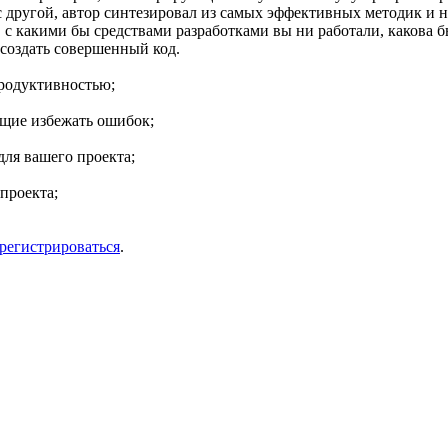
с другой, автор синтезировал из самых эффективных методик и
с какими бы средствами разработками вы ни работали, какова б
создать совершенный код.
родуктивностью;
щие избежать ошибок;
для вашего проекта;
проекта;
арегистрироваться
.