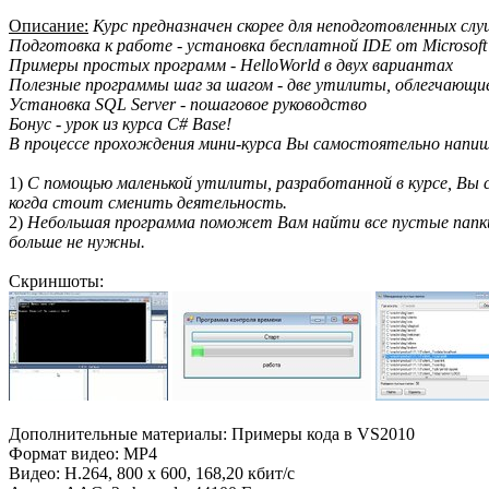
Описание:
Курс предназначен скорее для неподготовленных сл
Подготовка к работе - установка бесплатной IDE от Microsoft
Примеры простых программ - HelloWorld в двух вариантах
Полезные программы шаг за шагом - две утилиты, облегчающи
Установка SQL Server - пошаговое руководство
Бонус - урок из курса C# Base!
В процессе прохождения мини-курса Вы самостоятельно напи
1)
С помощью маленькой утилиты, разработанной в курсе, Вы
когда стоит сменить деятельность.
2)
Небольшая программа поможет Вам найти все пустые папки
больше не нужны.
Скриншоты:
Дополнительные материалы: Примеры кода в VS2010
Формат видео: MP4
Видео: H.264, 800 x 600, 168,20 кбит/с