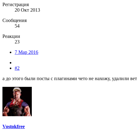
Регистрация
20 Окт 2013
Сообщения
54
Реакции
23
7 Мар 2016
#2
а до этого были посты с плагинами чето не нахожу, удалили в
Vostokfree