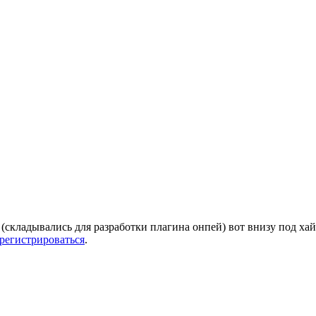
е (складывались для разработки плагина онпей) вот внизу под ха
арегистрироваться
.