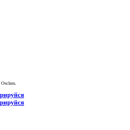
Osclass.
трируйся
трируйся