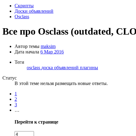
Скрипты
Доски объявлений
Osclass
Все про Osclass (outdated, C
Автор темы
maksim
Дата начала
6 Мар 2016
Теги
osclass
доска объявлений
плагины
Статус
В этой теме нельзя размещать новые ответы.
1
2
3
…
Перейти к странице