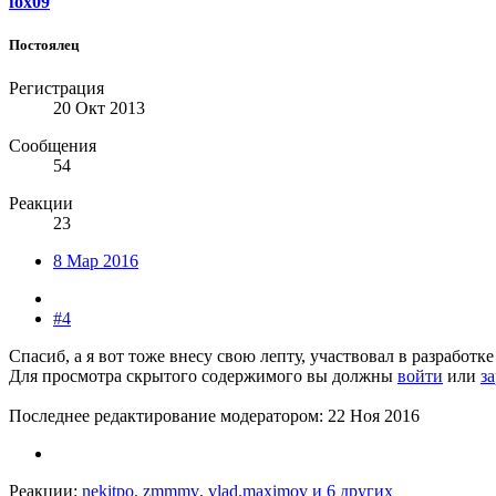
fox09
Постоялец
Регистрация
20 Окт 2013
Сообщения
54
Реакции
23
8 Мар 2016
#4
Спасиб, а я вот тоже внесу свою лепту, участвовал в разработк
Для просмотра скрытого содержимого вы должны
войти
или
з
Последнее редактирование модератором:
22 Ноя 2016
Реакции:
nekitpo
,
zmmmv
,
vlad.maximov
и 6 других