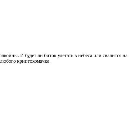
койны. И будет ли биток улетать в небеса или свалится на
 любого криптохомячка.