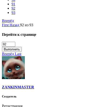
91
92
93
Вперёд
First
Назад
92 из 93
Перейти к странице
Выполнить
Вперёд
Last
ZANKINMASTER
Создатель
Регистрация