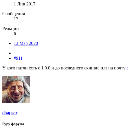
1 Янв 2017
Сообщения
17
Реакции
6
13 Мар 2020
#911
У кого патчи есть с 1.9.0 и до последнего скиньте плз на почту
chapser
Гуру форума