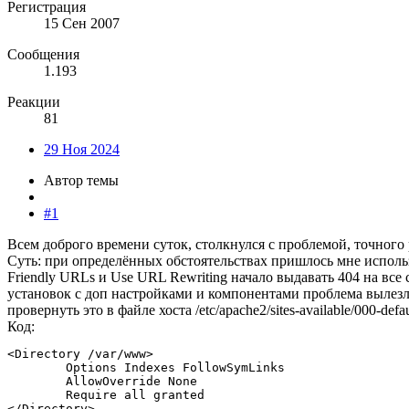
Регистрация
15 Сен 2007
Сообщения
1.193
Реакции
81
29 Ноя 2024
Автор темы
#1
Всем доброго времени суток, столкнулся с проблемой, точного
Суть: при определённых обстоятельствах пришлось мне использ
Friendly URLs и Use URL Rewriting начало выдавать 404 на все с
установок с доп настройками и компонентами проблема вылезла,
провернуть это в файле хоста /etc/apache2/sites-available/000-def
Код:
<Directory /var/www>

        Options Indexes FollowSymLinks

        AllowOverride None

        Require all granted

</Directory>