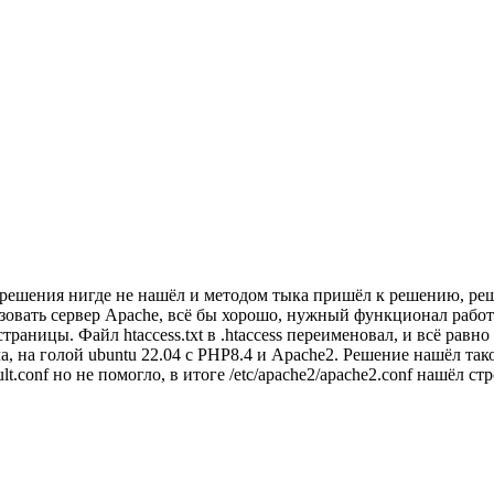
 решения нигде не нашёл и методом тыка пришёл к решению, реш
овать сервер Apache, всё бы хорошо, нужный функционал работа
траницы. Файл htaccess.txt в .htaccess переименовал, и всё равн
 на голой ubuntu 22.04 с PHP8.4 и Apache2. Решение нашёл тако
ault.conf но не помогло, в итоге /etc/apache2/apache2.conf нашёл ст