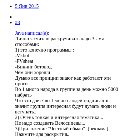
5 Янв 2015
#3
Java написал(а):
Лично я считаю раскручивать надо 3 - мя
способами:
1) это конечно программы :
-Vkbot
-FVsheat
-Викинг ботовод
Чем они хороши:
Думаю все принцип знают как работают эти
проги.
Во 1 много народа в группе за день можно 5000
набрать
Что это дает? во 1 много людей подписанны
значит группа интересная будут думать люди и
вступать..
2) Очень тонкая и интересная тематика...
Не надо создавать Велосипеды...
3)Приложение "Честный обман". (реклама)
Нажмите для раскрытия...