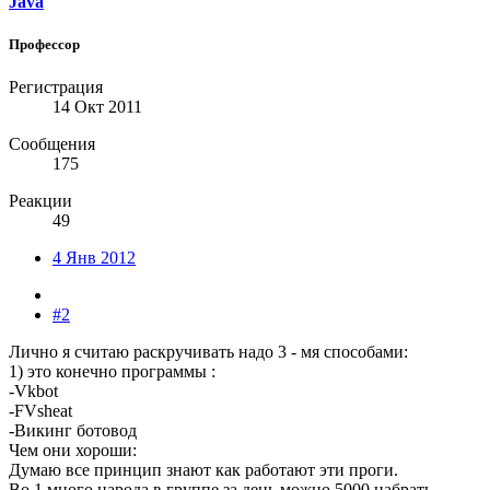
Java
Профессор
Регистрация
14 Окт 2011
Сообщения
175
Реакции
49
4 Янв 2012
#2
Лично я считаю раскручивать надо 3 - мя способами:
1) это конечно программы :
-Vkbot
-FVsheat
-Викинг ботовод
Чем они хороши:
Думаю все принцип знают как работают эти проги.
Во 1 много народа в группе за день можно 5000 набрать