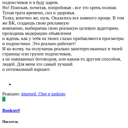
подписчиков и я буду царем.
Но! Поискав, почитав, попробовав - все это хрень полная.
Тупая трата времени, сил и здоровья.
Толку, конечно же, нуль. Оказалось все намного проще. В том
же ВК, создаешь свою рекламную
компанию, выбираешь свою реальную целевую аудиторию,
проходишь модерацию объявления
и ждешь, как у тебя на твоих глазах прибавляются просмотры
и подписчики. Это реально работает!
И ко всему, ты получаешь реально заинтересованных в твоей
странице или группе подписчиков,
а не навязанных ботоводом, или каким-то другим способом,
людей. Для меня это самый лучший
и оптимальный вариант.
Реакции:
inturned
,
f3int
и
tankisto
B
Bookserf
Писатель