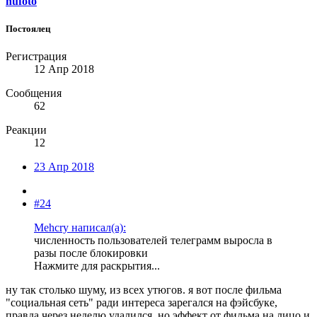
nufoto
Постоялец
Регистрация
12 Апр 2018
Сообщения
62
Реакции
12
23 Апр 2018
#24
Mehcry написал(а):
численность пользователей телеграмм выросла в
разы после блокировки
Нажмите для раскрытия...
ну так столько шуму, из всех утюгов. я вот после фильма
"социальная сеть" ради интереса зарегался на фэйсбуке,
правда через неделю удалился, но эффект от фильма на лицо и