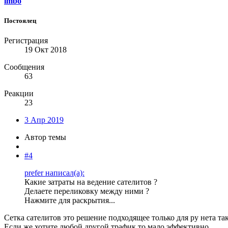
imbo
Постоялец
Регистрация
19 Окт 2018
Сообщения
63
Реакции
23
3 Апр 2019
Автор темы
#4
prefer написал(а):
Какие затраты на ведение сателитов ?
Делаете переликовку между ними ?
Нажмите для раскрытия...
Сетка сателитов это решение подходящее только для ру нета т
Если же хотите любой другой трафик то мало эффективно.