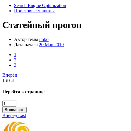
Search Engine Optimization
Поисковые машины
Статейный прогон
Автор темы
imbo
Дата начала
20 Мар 2019
1
2
3
Вперёд
1 из 3
Перейти к странице
Выполнить
Вперёд
Last