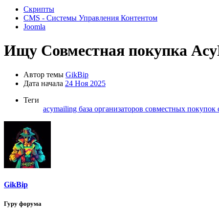
Скрипты
CMS - Системы Управления Контентом
Joomla
Ищу
Совместная покупка AcyM
Автор темы
GikBip
Дата начала
24 Ноя 2025
Теги
acymailing
база организаторов совместных покупок
GikBip
Гуру форума