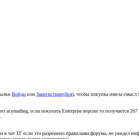
сылки
Войди
или
Зарегистрируйся
), чтобы покупка имела смысл
 acymailing, если покупать Enterprise версии то получается 267 
.
и в чат ТГ если это разрешено правилами форума, не увидел и
поровну между всеми купившими).