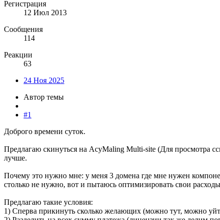
Регистрация
12 Июл 2013
Сообщения
114
Реакции
63
24 Ноя 2025
Автор темы
#1
Доброго времени суток.
Предлагаю скинуться на AcyMaling Multi-site (
Для просмотра с
лучше.
Почему это нужно мне: у меня 3 домена где мне нужен компонент
столько не нужно, вот и пытаюсь оптимизировать свои расходы
Предлагаю такие условия:
1) Сперва прикинуть сколько желающих (можно тут, можно уйт
2) Разделить на всех сумму платежа (лицензии так же делим 