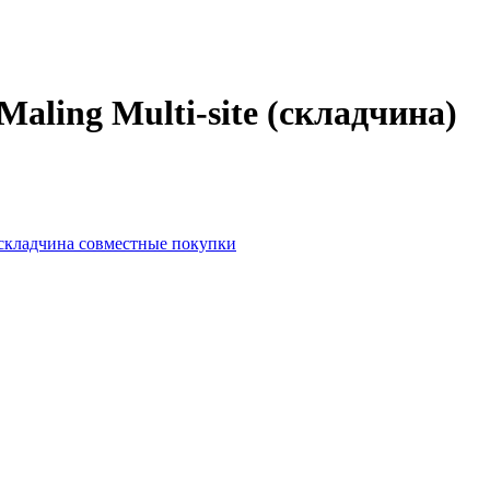
aling Multi-site (складчина)
складчина
совместные покупки