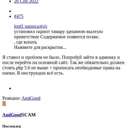
26 Сен 2022
#475
lord1 написал(а):
установил скрипт тамару здешнюю вылезло
приветствие Содержимое появится позже.
, где копать
Нажмите для раскрытия...
Я ставил и проблем не было. Попробуй зайти в админку и
после перейти на основной сайт. Так же обязательно должен
стоять php 5.6 не выше + прописать необходимые права на
папки. В инструкции всё есть.
Реакции:
AmiGood
A
AmiGood
SCAM
Постоялец