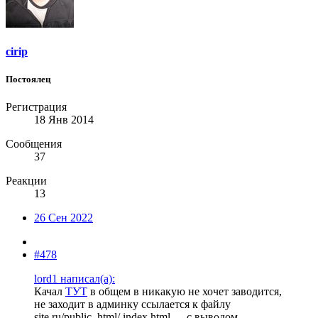
cirip
Постоялец
Регистрация
18 Янв 2014
Сообщения
37
Реакции
13
26 Сен 2022
#478
lord1 написал(а):
Качал
ТУТ
в общем в никакую не хочет заводится,
не заходит в админку ссылается к файлу
site.ru/public_html/ index.html --- с выводом