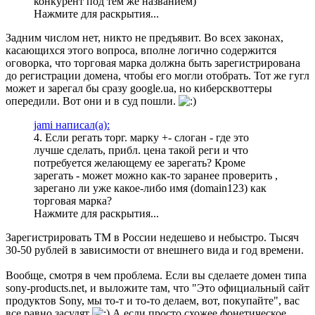
конкурент под тем же названием)
Нажмите для раскрытия...
Задним числом нет, никто не предъявит. Во всех законах,
касающихся этого вопроса, вполне логично содержится
оговорка, что торговая марка должна быть зарегистрирована
до регистрации домена, чтобы его могли отобрать. Тот же гугл
может и зарегал бы сразу google.ua, но киберсквоттеры
опередили. Вот они и в суд пошли.
jami написал(а):
4. Если регать торг. марку +- слоган - где это
лучше сделать, прибл. цена такой реги и что
потребуется желающему ее зарегать? Кроме
зарегать - может можно как-то заранее проверить ,
зарегано ли уже какое-либо имя (domain123) как
торговая марка?
Нажмите для раскрытия...
Зарегистрировать ТМ в России недешево и небыстро. Тысяч
30-50 рублей в зависимости от внешнего вида и год времени.
Вообще, смотря в чем проблема. Если вы сделаете домен типа
sony-products.net, и выложите там, что "Это официальный сайт
продуктов Sony, мы то-т и то-то делаем, вот, покупайте", вас
все равно засудят
А если просто схожее фонетическое