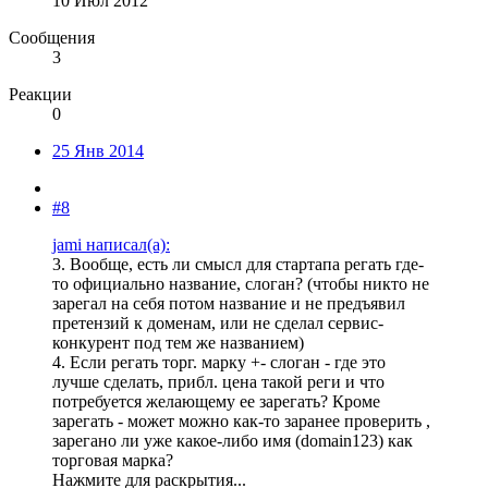
10 Июл 2012
Сообщения
3
Реакции
0
25 Янв 2014
#8
jami написал(а):
3. Вообще, есть ли смысл для стартапа регать где-
то официально название, слоган? (чтобы никто не
зарегал на себя потом название и не предъявил
претензий к доменам, или не сделал сервис-
конкурент под тем же названием)
4. Если регать торг. марку +- слоган - где это
лучше сделать, прибл. цена такой реги и что
потребуется желающему ее зарегать? Кроме
зарегать - может можно как-то заранее проверить ,
зарегано ли уже какое-либо имя (domain123) как
торговая марка?
Нажмите для раскрытия...