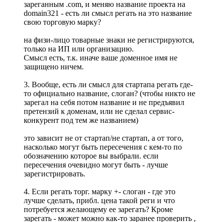
зареганным .com, и меняю название проекта на
domain321 - есть ли смысл регать на это название
свою торговую марку?
на физи-лицо товарные знаки не регистрируются,
только на ИП или организацию.
Смысл есть, т.к. иначе ваше доменное имя не
защищено ничем.
3. Вообще, есть ли смысл для стартапа регать где-
то официально название, слоган? (чтобы никто не
зарегал на себя потом название и не предъявил
претензий к доменам, или не сделал сервис-
конкурент под тем же названием)
это зависит не от стартап/не стартап, а от того,
насколько могут быть пересечения с кем-то по
обозначению которое вы выбрали. если
пересечения очевидно могут быть - лучше
зарегистрировать.
4. Если регать торг. марку +- слоган - где это
лучше сделать, прибл. цена такой реги и что
потребуется желающему ее зарегать? Кроме
зарегать - может можно как-то заранее проверить ,