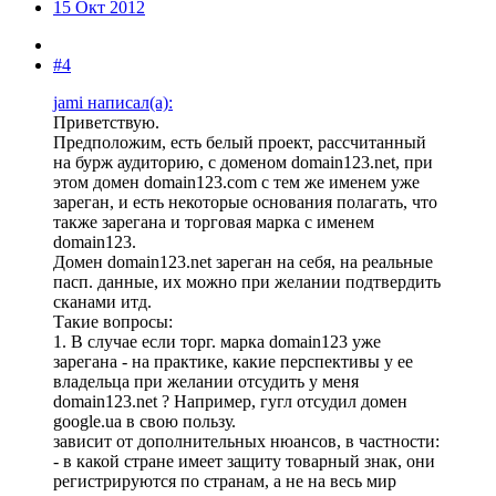
15 Окт 2012
#4
jami написал(а):
Приветствую.
Предположим, есть белый проект, рассчитанный
на бурж аудиторию, с доменом domain123.net, при
этом домен domain123.com с тем же именем уже
зареган, и есть некоторые основания полагать, что
также зарегана и торговая марка с именем
domain123.
Домен domain123.net зареган на себя, на реальные
пасп. данные, их можно при желании подтвердить
сканами итд.
Такие вопросы:
1. В случае если торг. марка domain123 уже
зарегана - на практике, какие перспективы у ее
владельца при желании отсудить у меня
domain123.net ? Например, гугл отсудил домен
google.ua в свою пользу.
зависит от дополнительных нюансов, в частности:
- в какой стране имеет защиту товарный знак, они
регистрируются по странам, а не на весь мир