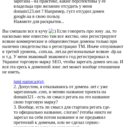
зарегана - на практике, какие перспективы у ее
владельца при желании отсудить у меня
domain123.net ? Например, гугл отсудил домен
google.ua в свою пользу.
Нажмите для раскрытия...
Вы смешали все в кучу
Если говорить про зону .ua, то
насколько мне известно там все жестко, они регистрируют
всякие коммерческие и общеизвестные домены только при
наличии свидетельства о регистрации ТМ. Иначе отпуливают
в третий уровень, .com.ua, .net.ua региональные всякие .dp.ua
и т.д. У меня знакомый знакомого год регистрировал в
Украине торговую марку SEO, чтобы зарегать домен seo.ua. И
вся эта ересь к доменной зоне .net может вообще отношения
не иметь.
jami написал(а):
2. Допустим, я отказываюсь от домена .net с уже
зареганным .com, и меняю название проекта на
domain321 - есть ли смысл регать на это название
свою торговую марку?
3. Вообще, есть ли смысл для стартапа регать где-
то официально название, слоган? (чтобы никто не
зарегал на себя потом название и не предъявил
претензий к доменам, или не сделал сервис-