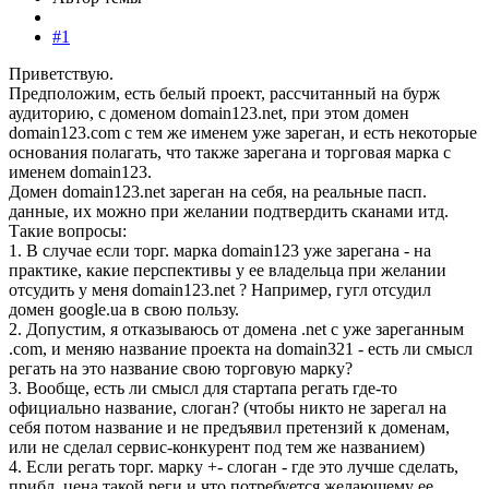
#1
Приветствую.
Предположим, есть белый проект, рассчитанный на бурж
аудиторию, с доменом domain123.net, при этом домен
domain123.com с тем же именем уже зареган, и есть некоторые
основания полагать, что также зарегана и торговая марка с
именем domain123.
Домен domain123.net зареган на себя, на реальные пасп.
данные, их можно при желании подтвердить сканами итд.
Такие вопросы:
1. В случае если торг. марка domain123 уже зарегана - на
практике, какие перспективы у ее владельца при желании
отсудить у меня domain123.net ? Например, гугл отсудил
домен google.ua в свою пользу.
2. Допустим, я отказываюсь от домена .net с уже зареганным
.com, и меняю название проекта на domain321 - есть ли смысл
регать на это название свою торговую марку?
3. Вообще, есть ли смысл для стартапа регать где-то
официально название, слоган? (чтобы никто не зарегал на
себя потом название и не предъявил претензий к доменам,
или не сделал сервис-конкурент под тем же названием)
4. Если регать торг. марку +- слоган - где это лучше сделать,
прибл. цена такой реги и что потребуется желающему ее