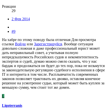
Реакции
29
2 Фев 2014
#9
На хабре по этому поводу была отличная
Для просмотра
ссылки
Войди
или
Зарегистрируйся
. Вообще ситуация
довольно сложная и даже профессиональный юрист может
дать неправильный совет, а учитывая полную
непредсказуемость Российских судов и некомпетентность
экспертов и судей, думаю можно смело сказать, что у нас
бардак и продолжаться он будет до тех пор, пока не возьмутся
за законодательную регуляцию судебного исполнения в сфере
IT и интернета в том числе. Расплывчатость современных
законов позволяет трактовать их двояко, оставляя конечное
решение на усмотрение судьи, который может быть куплен за
меньшую сумму, чем стоит тот же домен.
L
Ligoterranis