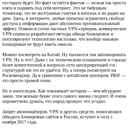
отстирать будет. Но факт остаётся фактом — нельзя так просто
взять и подмять под себя интернет. Это не бабушкин
телевизор, это не желтушные газетки в киосках и не радио на
даче. Здесь, в интернете, любые попытки ограничить свободу
доступа к информации дают абсолютно противоположный
эффект. Появятся сотни частных VPN-серверов, коммерческие
VPN-сервисы разработают методы обхода блокировок и
популяризуют технологию настолько, что вообще никакие
блокировки не будут иметь смысла.
Можно посмотреть на Китай. Ну пытаются там заблокировать
VPN. Ну и что? Даже с их техническим оснащением и гораздо
более компетентной в вопросах сети цензурирующей гос.
структурой им это не удаётся. Ну, а теперь посмотрите на
Роскомнадзор. Да в сравнении с китайским цензором, РКН —
это просто хромой пони.
Ну и напоследок. Как показывает история — чем абсурднее
закон, тем меньше букве этого самого закона следуют. И очень
опрометчиво думать, что народ прожует что угодно.​
Запрет анонимайзеров, VPN и других средств, помогающих
обходить блокировки сайтов в России, вступит в силу с
ноября 2017 года.​