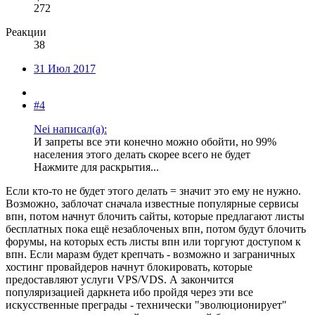
272
Реакции
38
31 Июл 2017
#4
Nei написал(а):
И запреты все эти конечно можно обойти, но 99%
населения этого делать скорее всего не будет
Нажмите для раскрытия...
Если кто-то не будет этого делать = значит это ему не нужно.
Возможно, заблочат сначала известные популярные сервисы
впн, потом начнут блочить сайты, которые предлагают листы
бесплатных пока ещё незаблоченых впн, потом будут блочить
форумы, на которых есть листы впн или торгуют доступом к
впн. Если маразм будет крепчать - возможно и заграничных
хостинг провайдеров начнут блокировать, которые
предоставляют услуги VPS/VDS. А закончится
популяризацией даркнета ибо пройдя через эти все
искусственные преграды - технически "эволюционирует"