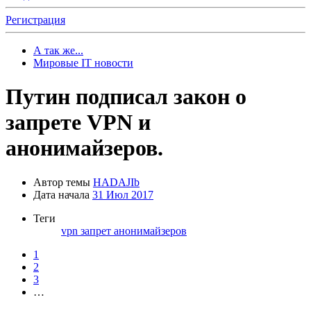
Регистрация
А так же...
Мировые IT новости
Путин подписал закон о
запрете VPN и
анонимайзеров.
Автор темы
HADAJIb
Дата начала
31 Июл 2017
Теги
vpn
запрет анонимайзеров
1
2
3
…