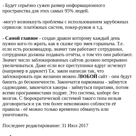
- Будет серьёзно сужен размер информационного
пространства для этих самых 95% людей.
-могут возникнуть проблемы с использованием зарубежных
сервисов: платёжных систем, покер-румов и т.д.
- Самой главное
- создан дракон которому каждый день
нужно кого-то жрать, как в сказке про змея горыныча. Т.е.
если есть роскомнадзор, значит там работают сотрудники,
сотрудники должны подавать отчёты, о том что они работают.
Значит число заблокированных сайтов должно непрерывно
увеличиваться. Даже если все преступники вдруг исчезнут
(например в даркнет) Т.к. закон написан так, что
заблокировать при желании можно
ЛЮБОЙ
сайт - они будут
банить до бесконечности. Закончатся наркоманы - займутся
садоводами, закончатся хакеры - займуться пиратами, потом
всеми программистами подрят. Это система, киборг без
мозгов. С бюрократической системой такого типа нельзя
договориться и уж тем более невозможно соблюсти её
правила - её можно только временно обмануть или
уничтожить.
Последнее редактирование:
31 Июл 2017