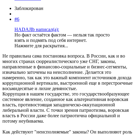
Заблокирован
#6
HADAJIb написал(а):
Но факт остаётся фактом — нельзя так просто
взять и подмять под себя интернет.
Нажмите для раскрытия...
Не правильна сама постановка вопроса. В России, как и во
многих странах сюрреалистического уже СНГ, законы,
направленные в финансово-социальные и бизнес-сегменты,
изначально заточены на неисполнение. Делается это
намеренно, так как это важный компонент источников дохода
коррупционной вертикали, выстроенной еще в перестроечные
восьмидесятые и лихие девяностые.
Коррупция в нашем государстве, это государствообразующее
системное явление, созданное как альтернативная воровская
власть, противостоящая западническо-оккупационной
либеральной власти. С точки зрения патриотизма, воровская
власть в России даже более патриотична официальной и
потому неубиваема.
Как действуют "неисполняемые" законы? Он выполняют роль