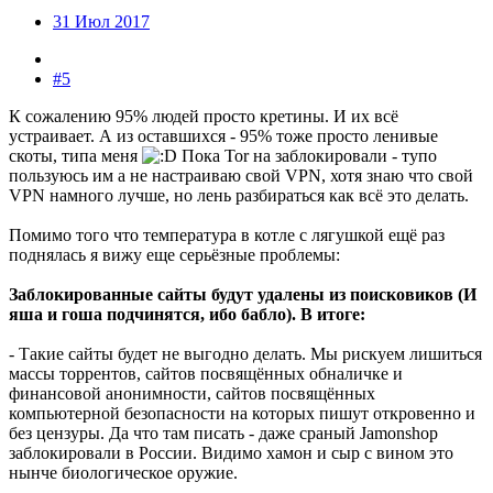
31 Июл 2017
#5
К сожалению 95% людей просто кретины. И их всё
устраивает. А из оставшихся - 95% тоже просто ленивые
скоты, типа меня
Пока Tor на заблокировали - тупо
пользуюсь им а не настраиваю свой VPN, хотя знаю что свой
VPN намного лучше, но лень разбираться как всё это делать.
Помимо того что температура в котле с лягушкой ещё раз
поднялась я вижу еще серьёзные проблемы:
Заблокированные сайты будут удалены из поисковиков (И
яша и гоша подчинятся, ибо бабло). В итоге:
- Такие сайты будет не выгодно делать. Мы рискуем лишиться
массы торрентов, сайтов посвящённых обналичке и
финансовой анонимности, сайтов посвящённых
компьютерной безопасности на которых пишут откровенно и
без цензуры. Да что там писать - даже сраный Jamonshop
заблокировали в России. Видимо хамон и сыр с вином это
нынче биологическое оружие.