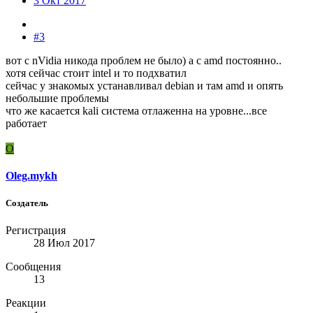
3 Окт 2017
#3
вот с nVidia никода проблем не было) а с amd постоянно..
хотя сейчас стоит intel и то подхватил
сейчас у знакомых устанавливал debian и там amd и опять
небольшие проблемы
что же касается kali система отлаженна на уровне...все
работает
O
Oleg.mykh
Создатель
Регистрация
28 Июл 2017
Сообщения
13
Реакции