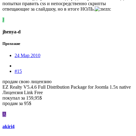
попытки править css и непосредственно скрипты
отвещающие за слайдшоу, но в итоге НОЛЬ.
J
jhenya-d
Прохожие
24 Мар 2010
#15
продам свою лицензию
EZ Realty V5.4.6 Full Distribution Package for Joomla 1.5x native
Лицензия Link Free
покупал за 159,95$
продам за 95$
A
akiri4