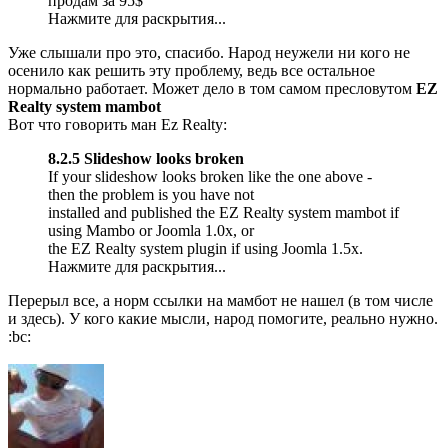
продам за 95$
Нажмите для раскрытия...
Уже слышали про это, спасибо. Народ неужели ни кого не
осенило как решить эту проблему, ведь все остальное
нормально работает. Может дело в том самом пресловутом
EZ
Realty system mambot
Вот что говорить ман Ez Realty:
8.2.5 Slideshow looks broken
If your slideshow looks broken like the one above -
then the problem is you have not
installed and published the EZ Realty system mambot if
using Mambo or Joomla 1.0x, or
the EZ Realty system plugin if using Joomla 1.5x.
Нажмите для раскрытия...
Перерыл все, а норм ссылки на мамбот не нашел (в том числе
и здесь). У кого какие мысли, народ помогите, реально нужно.
:bc: