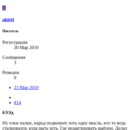
A
akiri4
Писатель
Регистрация
20 Мар 2010
Сообщения
3
Реакции
0
23 Мар 2010
#14
бЭЭд
Ну елки палки, народ подкиньте хоть одну мысль, кто то ведь
сталкивался, куда рыть хоть. Где редактировать шаблон. Делал