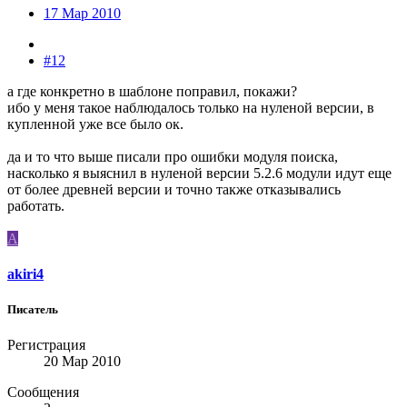
17 Мар 2010
#12
а где конкретно в шаблоне поправил, покажи?
ибо у меня такое наблюдалось только на нуленой версии, в
купленной уже все было ок.
да и то что выше писали про ошибки модуля поиска,
насколько я выяснил в нуленой версии 5.2.6 модули идут еще
от более древней версии и точно также отказывались
работать.
A
akiri4
Писатель
Регистрация
20 Мар 2010
Сообщения