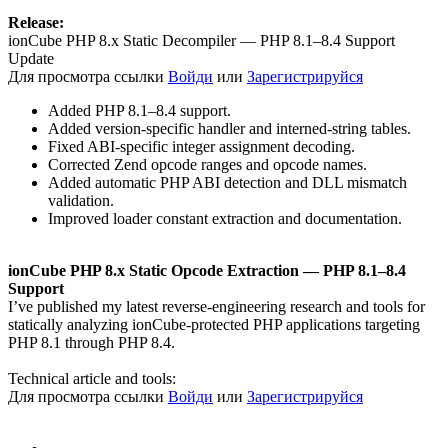
Release:
ionCube PHP 8.x Static Decompiler — PHP 8.1–8.4 Support
Update
Для просмотра ссылки
Войди
или
Зарегистрируйся
Added PHP 8.1–8.4 support.
Added version-specific handler and interned-string tables.
Fixed ABI-specific integer assignment decoding.
Corrected Zend opcode ranges and opcode names.
Added automatic PHP ABI detection and DLL mismatch
validation.
Improved loader constant extraction and documentation.
ionCube PHP 8.x Static Opcode Extraction — PHP 8.1–8.4
Support
I’ve published my latest reverse-engineering research and tools for
statically analyzing ionCube-protected PHP applications targeting
PHP 8.1 through PHP 8.4.
Technical article and tools:
Для просмотра ссылки
Войди
или
Зарегистрируйся