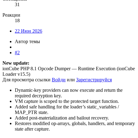
31
Реакции
18
22 Июн 2026
Автор темы
#2
New update:
ionCube PHP 8.1 Opcode Dumper — Runtime Execution (ionCube
Loader v15.5)
Для просмотра ссылки
Войди
или
Зарегистрируйся
Dynamic-key providers can now execute and return the
required decryption key.
VM capture is scoped to the protected target function.
Added safe handling for the loader’s static_variables /
MAP_PTR state.
Added post-materialization and bailout recovery.
Restores modified op-arrays, globals, handlers, and temporary
state after capture.