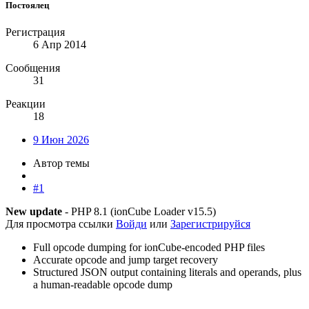
Постоялец
Регистрация
6 Апр 2014
Сообщения
31
Реакции
18
9 Июн 2026
Автор темы
#1
New update
- PHP 8.1 (ionCube Loader v15.5)
Для просмотра ссылки
Войди
или
Зарегистрируйся
Full opcode dumping for ionCube-encoded PHP files
Accurate opcode and jump target recovery
Structured JSON output containing literals and operands, plus
a human-readable opcode dump