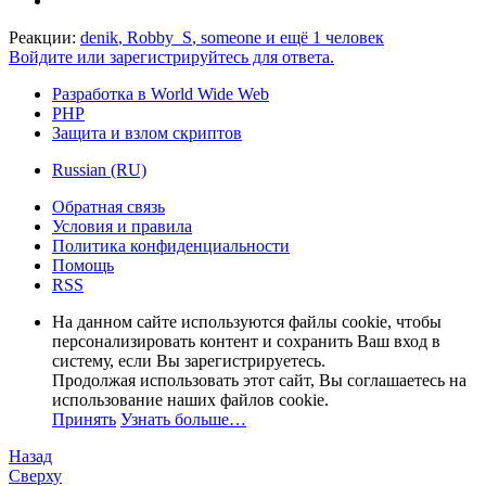
Реакции:
denik
,
Robby_S
,
someone
и ещё 1 человек
Войдите или зарегистрируйтесь для ответа.
Разработка в World Wide Web
PHP
Защита и взлом скриптов
Russian (RU)
Обратная связь
Условия и правила
Политика конфиденциальности
Помощь
RSS
На данном сайте используются файлы cookie, чтобы
персонализировать контент и сохранить Ваш вход в
систему, если Вы зарегистрируетесь.
Продолжая использовать этот сайт, Вы соглашаетесь на
использование наших файлов cookie.
Принять
Узнать больше…
Назад
Сверху