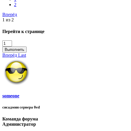
2
Вперёд
1 из 2
Перейти к странице
Выполнить
Вперёд
Last
someone
сисадмин сервера 0ed
Команда форума
Администратор