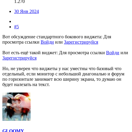
1.270
30 Янв 2024
#5
Вот обсуждение стандартного бокового виджета:
Для
просмотра ссылки
Войди
или
Зарегистрируйся
Вот есть ещё такой виджет:
Для просмотра ссылки
Войди
или
Зарегистрируйся
Но, не уверен что виджеты у нас уместны что базовый что
отдельный, если монитор с небольшой диагональю и форум
по горизонтале занимает всю ширину экрана, то думаю он
будет налезать на текст.
GLOOMY