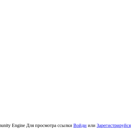
munity Engine
Для просмотра ссылки
Войди
или
Зарегистрируйся