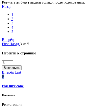
Результаты будут видны только после голосования.
Назад
1
2
3
4
5
Вперёд
First
Назад
3 из 5
Перейти к странице
Выполнить
Вперёд
Last
P
PiaHurricane
Писатель
Регистрация