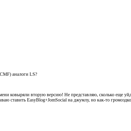
(CMF) аналоги LS?
емени ковыряли вторую версию! Не представляю, сколько еще уйд
ваю ставить EasyBlog+JomSocial на джумлу, но как-то громоздко 