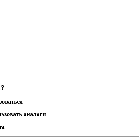
x?
зоваться
льзовать аналоги
та