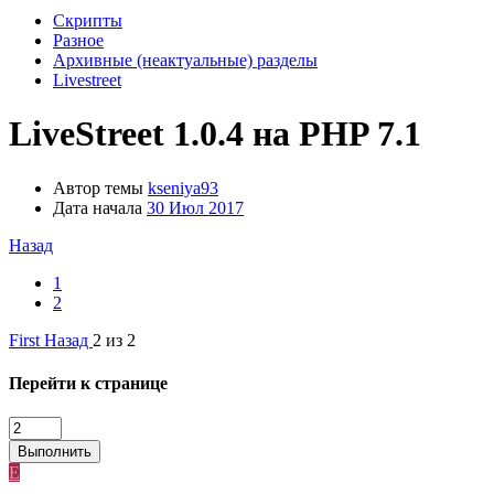
Скрипты
Разное
Архивные (неактуальные) разделы
Livestreet
LiveStreet 1.0.4 на PHP 7.1
Автор темы
kseniya93
Дата начала
30 Июл 2017
Назад
1
2
First
Назад
2 из 2
Перейти к странице
Выполнить
E