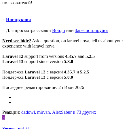
пользователей!
=
Инструкция
Для просмотра ссылки
Войди
или
Зарегистрируйся
=
Need see hide?
Ask a question, on laravel nova, tell us about your
experience with laravel nova.
Laravel 12
support from versions
4.35.7
and
5.2.5
Laravel 13
support since version
5.8.0
Поддержка
Laravel 12
с версий
4.35.7
и
5.2.5
Поддержка
Laravel 13
с версий
5.8.0
Последнее редактирование:
25 Июн 2026
Реакции:
dadowl
,
mirvan
,
AlexSabur
и 73 других
S
Sergey_net_it