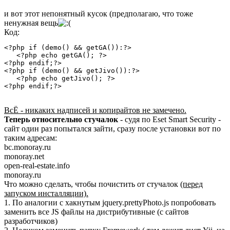
и вот этот непонятный кусок (предполагаю, что тоже
ненужная вещь
Код:
<?php if (demo() && getGA()):?>

   <?php echo getGA(); ?>

<?php endif;?>

<?php if (demo() && getJivo()):?>

   <?php echo getJivo(); ?>

<?php endif;?>
ВсЁ - никаких надписей и копирайтов не замечено.
Теперь относительно стучалок
- судя по Eset Smart Security -
сайт один раз попытался зайти, сразу после установки вот по
таким адресам:
bc.monoray.ru
monoray.net
open-real-estate.info
monoray.ru
Что можно сделать, чтобы почистить от стучалок
(перед
запуском инсталляции).
1. По аналогии с хакнутым jquery.prettyPhoto.js попробовать
заменить все JS файлы на дистрибутивные (с сайтов
разработчиков)