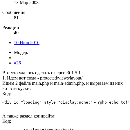
13 Мар 2008
Сообщения
81
Реакции
40
10 Июл 2016
Модер.
#26
Вот что удалось сделать с версией 1.5.1
1. Идем вот сюда - protected/views/layout/
Ищем 2 файла main.php и main-admin.php, и вырезаем из них
вот эти куски:
Код:
<div id="loading" style="display:none;"><?php echo tc('
А также раздел копирайта:
Код:
         <p class="copyrights">
