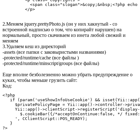
           <span class="slogan">&copy;&nbsp;<?php echo 
         </p>
2.Меняем jquery.prettyPhoto.js (он у них хакнутый - со
встроенной надписью о том, что копирайт нарушен) на
нормальный, просто скачиваем из инета любой свежий и
меняем
3.Удаляем кеш из директорий
-assets (все папки с заковыристыми названиями)
-protected/runtime/cache (все файлы )
-protected/runtime/minscript/groups (все файлы)
Еще вполне безболезненно можно убрать предупреждение о
куках, чтобы меньше грузить сайт:
Код:
<?php     

   if (param('useShowInfoUseCookie') && isset(Yii::app(
     $privatePolicyPage = Yii::app()->controller->priva
     Yii::app()->clientScript->registerScript('display-
       $.cookieBar({/*acceptOnContinue:false, */ fixed:
     ', CClientScript::POS_READY);

   }

?>