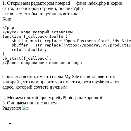
1. Открываем редактором notepad++ файл index.php в корне
сайта, и со второй строчки, после <?php
вставляем, чтобы получилось вот так:
Код:
<?php

//Кусок кода который вставляем

function f_callback($buffer){

    $buffer = str_replace('Open Business Card','My Site
    $buffer = str_replace('https://monoray.ru/products/
    return $buffer;

}

ob_start(f_callback);

//Далее продолжение основного кода
Соответственно, вместо слова My Site вы вставляете тот
копирайт, что вам нравится, а вместо адреса mysite.ru - тот
адрес, который сочтете нужным
2. Меняем плохой jquery.prettyPhoto.js на хороший
3. Очищаем папки с кешем
Радуемся