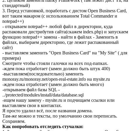
2. Целиком заменить папку Framework ( там лежит дист Yii, на
стандартный)
3. Перед установкой, поработать с дистом Open Business Card,
вот таким макаром (с использованием Total Commander и
notepad++)
- открываем notepad++ любой файл в директории, куда
распаковали дистрибутив сайта(скажем index.php) и запускаем
функцию notepad++ замена - найти в файлах - Заменить в
файлах, выбираем директорию, где лежит распакованный
сайт)
- выставляем заменить "Open Business Card" на "My Site" ( для
примера)
Смотрите чтобы стояли галочки на всех под-папках.
-ждем пока отработает (замен должно быть штук 400)
-выставляем(последовательно) заменить
monoray.ru/monoray.net/open-real-estate.info на mysite.ru
-ждем пока отработает (замен должно быть много)
-открываем файл базы SQL -
../protected/modules/install/data/database.sql
-ищем нашу замену - mysite.ru и подчищаем ссылки или
выставляем свои в контактах.
Я просто удалил всё, после названия домена.
Там-же можно и тексты, по умолчанию свои переписать.
Сохраняем.
Как попробовать отследить стучалки: