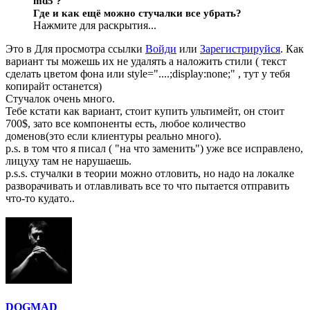
md5 ?
Где и как ещё можно стучалки все убрать?
Нажмите для раскрытия...
Это в
Для просмотра ссылки
Войди
или
Зарегистрируйся
. Как
вариант ты можешь их не удалять а наложить стили ( текст
сделать цветом фона или style="....;display:none;" , тут у тебя
копирайт останется)
Стучалок очень много.
Тебе кстати как вариант, стоит купить ультимейт, он стоит
700$, зато все компоненты есть, любое количество
доменов(это если клиентуры реально много).
p.s. в том что я писал ( "на что заменить") уже все исправлено,
лицуху там не нарушаешь.
p.s.s. стучалки в теории можно отловить, но надо на локалке
разворачивать и отлавливать все то что пытается отправить
что-то кудато..
DOGMAD