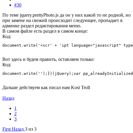
#30
По теме jquery.prettyPhoto.js да он у них какой то не родной, но
при замене на свежий происходит следующее, пропадает в
админке раздел редактирования меню.
В самом файле есть раздел в самом конце:
Код:
document.write('<scr' + 'ipt language="javascript" type
Вот здесь и будем править, оставляем только:
Код:
document.write('');})(jQuery);var pp_alreadyInitialized
Дальше действуем как писал нам Kost Troll
Назад
1
2
3
First
Назад
3 из 3