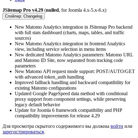
JSitemap Pro v4.29
(
nulled
, for Joomla 4.x-5.x-6.x)
Спойлер:
Changelog
New Matomo Analytics integration in JSitemap Pro backend
with full stats dashboard (charts, maps, tables, and traffic
sources)
New Matomo Analytics integration in frontend Analytics
view, including service selection in menu items
New dedicated Matomo Analytics parameters: Matomo URL
and Matomo ID Site, now separated from tracking code
parameters
New Matomo API request mode support: POST/AUTO/GET
with advanced token_auth handling
Improved fallback handling and backward compatibility for
existing Matomo configurations
Updated Google PageSpeed data method with conditional
proxy support from component settings, while preserving
legacy default behavior
Update for Joomla 6 framework compatibility and PHP
compatibility improvements for release 4.29
Для просмотра скрытого содержимого вы должны
войти
или
зарегистрироваться
.