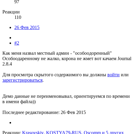
97
Реакции
110
26 Фев 2015
#2
Как меня назвал местный админ - "особоодоренный"
Особоодаренному не жалко, корона не жмет вот качаем Journal
2.8.4
Для просмотра скрытого содержимого вы должны
войти
или
зарегистрироваться
.
Демо данные не переименовывал, ориентируемся по времени
в имени файла))
Последнее редактирование:
26 Фев 2015
Реакции:
Krasovskiy
,
KOSTYA79-RUS
,
Oscomm
и 5 других