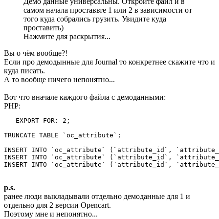
Демо данные универсальны. Откройте файл и в
самом начала проставьте 1 или 2 в зависимости от
того куда собрались грузить. Увидите куда
проставить)
Нажмите для раскрытия...
Вы о чём вообще?!
Если про демодынные для Journal то конкретнее скажите что и
куда писать.
А то вообще ничего непонятно...
Вот что вначале каждого файла с демоданными:
PHP:
-- EXPORT FOR: 2;

TRUNCATE TABLE `oc_attribute`;

INSERT INTO `oc_attribute` (`attribute_id`, `attribute_
INSERT INTO `oc_attribute` (`attribute_id`, `attribute_
INSERT INTO `oc_attribute` (`attribute_id`, `attribute_
p.s.
ранее люди выкладывали отдельно демоданные для 1 и
отдельно для 2 версии Opencart.
Поэтому мне и непонятно...