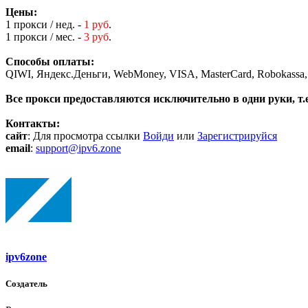
Цены:
1 прокси / нед. -
1 руб
.
1 прокси / мес. -
3 руб
.
Способы оплаты:
QIWI, Яндекс.Деньги, WebMoney, VISA, MasterCard, Robokassa,
Все прокси предоставляются исключительно в одни руки, т.е.
Контакты:
сайт
:
Для просмотра ссылки
Войди
или
Зарегистрируйся
email
:
support@ipv6.zone
ipv6zone
Создатель